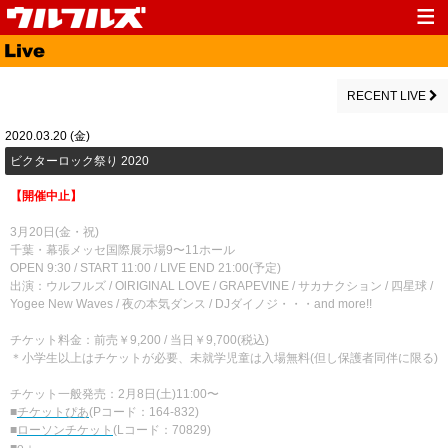
Top
News
Media
Live
RECENT LIVE
Profile
Discography
2020.03.20 (金)
​ビクターロック祭り 2020
Fanclub
Goods
【開催中止】
Contact
Link
3月20日(金・祝)
千葉・幕張メッセ国際展示場9〜11ホール
OPEN 9:30 / START 11:00 / LIVE END 21:00(予定)
出演：ウルフルズ / OlRIGINAL LOVE / GRAPEVINE / サカナクション / 四星球 /
Yogee New Waves / 夜の本気ダンス / DJダイノジ・・・and more!!
チケット料金：前売￥9,200 / 当日￥9,700(税込)
＊小学生以上はチケットが必要、未就学児童は入場無料(但し保護者同伴に限る)
チケット一般発売：2月8日(土)11:00〜
■
チケットぴあ
(Pコード：164-832)
■
ローソンチケット
(Lコード：70829)