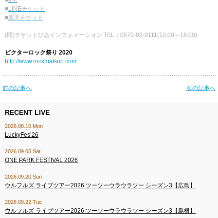
■
e＋
■
LINEチケット
■
楽天チケット
(問)チケットぴあインフォメーション TEL：0570-02-9111(10:00～18:00)
ビクターロック祭り 2020
http://www.rockmatsuri.com
前の記事へ
次の記事へ
RECENT LIVE
2026.08.10.Mon
LuckyFes’26
2026.09.05.Sat
ONE PARK FESTIVAL 2026
2026.09.20.Sun
ウルフルズ ライブツアー2026 ツーツーウラウラツー シーズン3【広島】
2026.09.22.Tue
ウルフルズ ライブツアー2026 ツーツーウラウラツー シーズン3【島根】