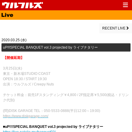
Top
News
Media
Live
RECENT LIVE
Profile
Discography
2020.03.25 (水)
​uP!!!SPECIAL BANQUET vol.3 projected by ライブナタリー
Fanclub
Goods
【開催延期】
Contact
Link
3月25日(水)
東京・新木場STUDIO COAST
OPEN 18:30 / START 19:30
出演：ウルフルズ / Creepy Nuts
チケット料金：前売1Fスタンディング￥4,800 / 2F指定席￥5,500(税込・ドリン
ク代別)
(問)DISK GARAGE TEL：050-5533-0888(平日12:00～19:00)
https://www.diskgarage.com/
■uP!!!SPECIAL BANQUET vol.3 projected by ライブナタリー