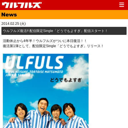
Top
News
2014.02.25 (火)
Media
Live
ウルフルズ復活!! 配信限定Single「どうでもよすぎ」配信スタート！
Profile
Discography
活動休止から4年半！ウルフルズがついに本日復活！！
復活第1弾として、配信限定Single「どうでもよすぎ」リリース！
Fanclub
Goods
Contact
Link