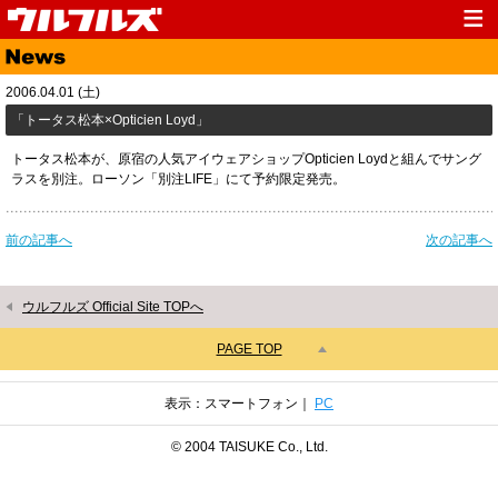
Top
News
2006.04.01 (土)
Media
Live
「トータス松本×Opticien Loyd」
Profile
Discography
トータス松本が、原宿の人気アイウェアショップOpticien Loydと組んでサング
ラスを別注。ローソン「別注LIFE」にて予約限定発売。
Fanclub
Goods
Contact
Link
前の記事へ
次の記事へ
ウルフルズ Official Site TOPへ
PAGE TOP
表示：スマートフォン｜
PC
© 2004 TAISUKE Co., Ltd.