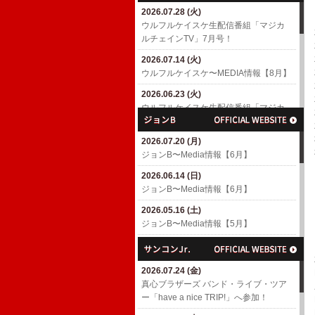
2026.07.28 (火)
2026.04.18 (土)
ウルフルケイスケ生配信番組「マジカ
6/10(水)「MUSIC AWARDS JAPAN
ルチェインTV」7月号！
WEEK SPECIAL LIVE A Tribute to
EIICHI OHTAKI」出演決定！
2026.07.14 (火)
​ウルフルケイスケ〜MEDIA情報【8月】
2026.04.01 (水)
7/4(土)「浜崎貴司 GACHIスペシャル」
2026.06.23 (火)
出演決定！
ウルフルケイスケ生配信番組「マジカ
ルチェインTV」6月号！
2026.03.06 (金)
渡辺満里奈アルバム「Ring-a-Bell 30th
2026.07.20 (月)
2026.06.17 (水)
Anniversary Deluxe Edition」
ジョンB〜Media情報【6月】
​ウルフルケイスケ〜MEDIA情報【6月】
2026.02.27 (金)
2026.06.14 (日)
2026.05.11 (月)
3/4(水)パラスポーツアニメテーマ曲
ジョンB〜Media情報【6月】
ウルフルケイスケ生配信番組「マジカ
「スーパーヒーロー」配信リリース決
ルチェインTV」5月号！
定！
2026.05.16 (土)
ジョンB〜Media情報【5月】
2026.04.23 (木)
2026.02.26 (木)
ウルフルケイスケ生配信番組「マジカ
3/8(日)「TOKYO GUITAR JAMBOREE
2026.04.19 (日)
ルチェインTV」4月号！
2026」出演決定！(〜2/26更新)
ジョンB〜Media情報【4月】
2026.07.24 (金)
2026.04.16 (木)
2026.02.10 (火)
2026.03.16 (月)
​真心ブラザーズ バンド・ライブ・ツア
​ウルフルケイスケ〜MEDIA情報【4月】
ROOTS66で「The Covers' Fes. 2026」
ジョンB〜Media情報【3月】
ー「have a nice TRIP!」へ参加！
(〜4/16更新)
へ参加！
2026.02.15 (日)