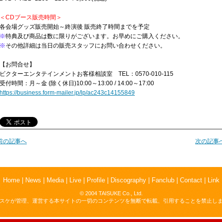
＜CDブース販売時間＞
各会場グッズ販売開始～終演後 販売終了時間までを予定
※
特典及び商品は数に限りがございます。お早めにご購入ください。
※
その他詳細は当日の販売スタッフにお問い合わせください。
【お問合せ】
ビクターエンタテインメントお客様相談室 TEL：0570-010-115
受付時間：月～金 (除く休日)10:00～13:00 / 14:00～17:00
https://business.form-mailer.jp/lp/ac243c14155849
前の記事へ
次の記事
Home
|
News
|
Media
|
Live
|
Profile
|
Discography
|
Fanclub
|
Contact
|
Link
© 2004 TAISUKE Co., Ltd.
スケが管理、運営する本サイトの一切のコンテンツを無断で転載、引用することを禁止し