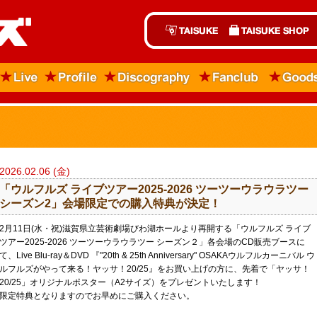
2026.02.06 (金)
「ウルフルズ ライブツアー2025-2026 ツーツーウラウラツー
シーズン2」会場限定での購入特典が決定！
2月11日(水・祝)滋賀県立芸術劇場びわ湖ホールより再開する「ウルフルズ ライブ
ツアー2025-2026 ツーツーウラウラツー シーズン２」各会場のCD販売ブースに
て、Live Blu-ray＆DVD 『"20th & 25th Anniversary" OSAKAウルフルカーニバル ウ
ルフルズがやって来る！ヤッサ！20/25』をお買い上げの方に、先着で「ヤッサ！
20/25」オリジナルポスター（A2サイズ）をプレゼントいたします！
限定特典となりますのでお早めにご購入ください。