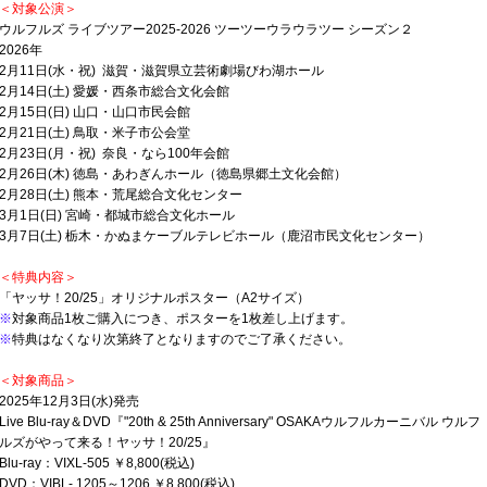
＜対象公演＞
ウルフルズ ライブツアー2025-2026 ツーツーウラウラツー シーズン２
2026年
2月11日(水・祝) 滋賀・滋賀県立芸術劇場びわ湖ホール
2月14日(土) 愛媛・西条市総合文化会館
2月15日(日) 山口・山口市民会館
2月21日(土) 鳥取・米子市公会堂
2月23日(月・祝) 奈良・なら100年会館
2月26日(木) 徳島・あわぎんホール（徳島県郷土文化会館）
2月28日(土) 熊本・荒尾総合文化センター
3月1日(日) 宮崎・都城市総合文化ホール
3月7日(土) 栃木・かぬまケーブルテレビホール（鹿沼市民文化センター）
＜特典内容＞
「ヤッサ！20/25」オリジナルポスター（A2サイズ）
※
対象商品1枚ご購入につき、ポスターを1枚差し上げます。
※
特典はなくなり次第終了となりますのでご了承ください。
＜対象商品＞
2025年12月3日(水)発売
Live Blu-ray＆DVD『"20th & 25th Anniversary" OSAKAウルフルカーニバル ウルフ
ルズがやって来る！ヤッサ！20/25』
Blu-ray：VIXL-505 ￥8,800(税込)
DVD：VIBL- 1205～1206 ￥8,800(税込)