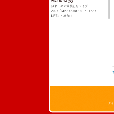
2026.07.14 (火)
2026.03.24 (火)
2026.02.01 (日)
ジョンB〜Media情報【2月】
伊東ミキオ還暦記念ライブ
ウルフルケイスケ生配信番組「マジカ
YouTube「上田禎的音楽史 vol.1」に出
2027「MIKIO’S 60’s 88-KEYS OF
ルチェインTV」3月号！
2026.01.19 (月)
演！
LIFE」へ参加！
ジョンB〜Media情報【1月】
2026.03.18 (水)
2026.01.20 (火)
三宅伸治＆The Red Rocks ライヴ・ア
2025.12.13 (土)
Oh! Roony!!からのお知らせ
ルバム LPレコード「ブラック・ゴール
ジョンB〜Media情報【12月】
ド・ライヴ！」に参加！
2025.08.29 (金)
2025.11.17 (月)
​真心ブラザーズ バンド・ライブ・ツア
2026.02.17 (火)
11/26(水)アルバム「JBD」配信リリー
ー「have a nice TRIP!」へ参加！
ウルフルケイスケ生配信番組「マジカ
ス決定！
ルチェインTV」2月号！
2024.12.20 (金)
2025.11.16 (日)
12/29(日)​BS朝日「八代亜紀 一周忌特別
ジョンB〜Media情報【11月】
番組 哀歌 AIUTA ～幻のステージを今
～」オンエア！
2024.12.20 (金)
FCサイト「ウル園」内コンテンツ「月
刊TANCON」を公開！
2024.05.02 (木)
NHK Eテレ「ムジカ・ピッコリーノ」
の配信が決定いたしました！
タイ
2024.02.07 (水)