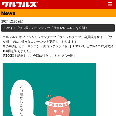
Top
News
2024.12.20 (金)
Media
Live
FCサイト「ウル園」内コンテンツ「月刊TANCON」を公開！
Profile
Discography
ウルフルズ オフィシャルファンクラブ「ウルフルクラブ」会員限定サイト「ウ
ル園」では、様々なコンテンツを更新しております！
Fanclub
Goods
その中のひとつ、サンコンJr.のコンテンツ「月刊TANCON」が2024年12月で第
100回を迎えました。
Contact
Link
第100回を記念して、今回は特別にこちらでも公開！