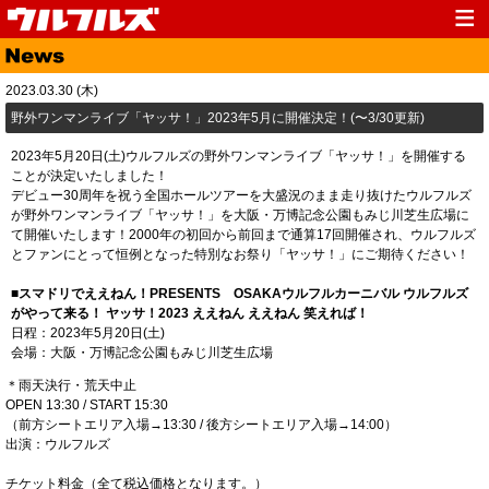
Top
News
2023.03.30 (木)
Media
Live
野外ワンマンライブ「ヤッサ！」2023年5月に開催決定！(〜3/30更新)
Profile
Discography
2023年5月20日(土)ウルフルズの野外ワンマンライブ「ヤッサ！」を開催する
ことが決定いたしました！
Fanclub
Goods
デビュー30周年を祝う全国ホールツアーを大盛況のまま走り抜けたウルフルズ
が野外ワンマンライブ「ヤッサ！」を大阪・万博記念公園もみじ川芝生広場に
Contact
Link
て開催いたします！2000年の初回から前回まで通算17回開催され、ウルフルズ
とファンにとって恒例となった特別なお祭り「ヤッサ！」にご期待ください！
■スマドリでええねん！PRESENTS OSAKAウルフルカーニバル ウルフルズ
がやって来る！ ヤッサ！2023 ええねん ええねん 笑えれば！
日程：2023年5月20日(土)
会場：大阪・万博記念公園もみじ川芝生広場
＊雨天決行・荒天中止
OPEN 13:30 / START 15:30
（前方シートエリア入場→13:30 / 後方シートエリア入場→14:00）
出演：ウルフルズ
チケット料金（全て税込価格となります。）