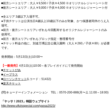
■前方シートエリア：大人￥9,500 / 子供￥4,500 ※オリジナルレジャーシート付
■後方シートエリア：大人￥9,000 / 子供￥4,000 ※オリジナルレジャーシート付
●全エリア 3歳以下入場不可。
●子供チケットは公演当日4歳以上10歳以下のみが対象、かつ保護者同伴のうえ入
場可。
●前方・後方シートエリアいずれも今回配布するオリジナルレジャーシートのみ
使用可。
●前方・後方エリアいずれもブロック指定・整理番号付
●チケット料金の他に、別途万博記念公園入園料（大人￥260／子供￥80）が必要
です。
発券開始：5月13日(土)10:00〜
【一般発売】
4月1日(土)10:00～各プレイガイドにて発売開始
■
チケットぴあ
■
イープラス
■
ローソンチケット
(
Lコード：51432
)
■
楽天チケット
(問)キョードーインフォメーション TEL：0570-200-888(月〜土 11:00～18:00)
「ヤッサ！2023」特設ウェブサイト
http://www.ulfulsspecial.com/yassa2023/