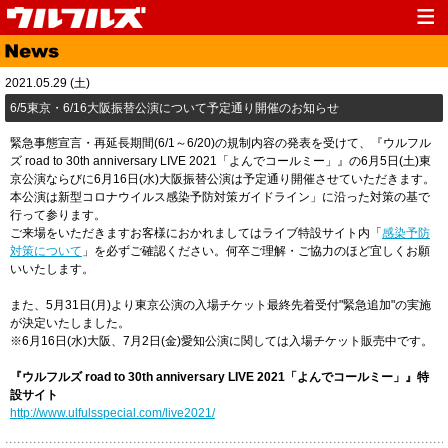
Top
News
2021.05.29 (土)
Media
Live
6/5東京・6/16大阪振替公演について予定通り開催のお知らせ
Profile
Discography
緊急事態宣言・再延長期間(6/1～6/20)の規制内容の発表を受けて、『ウルフル
ズ road to 30th anniversary LIVE 2021「よんでコールミー」』の6月5日(土)東
Fanclub
Goods
京公演ならびに6月16日(水)大阪振替公演は予定通り開催させていただきます。
本公演は新型コロナウイルス感染予防対策ガイドライン」に沿った対策の基で
Contact
Link
行って参ります。
ご来場をいただきますお客様におかれましてはライブ特設サイト内「
感染予防
対策について
」を必ずご確認ください。何卒ご理解・ご協力のほど宜しくお願
いいたします。
また、5月31日(月)より東京公演の入場チケット最終先着受付"緊急追加"の実施
が決定いたしました。
※6月16日(水)大阪、7月2日(金)愛知公演に関しては入場チケット販売中です。
『ウルフルズ road to 30th anniversary LIVE 2021「よんでコールミー」』特
設サイト
http://www.ulfulsspecial.com/live2021/