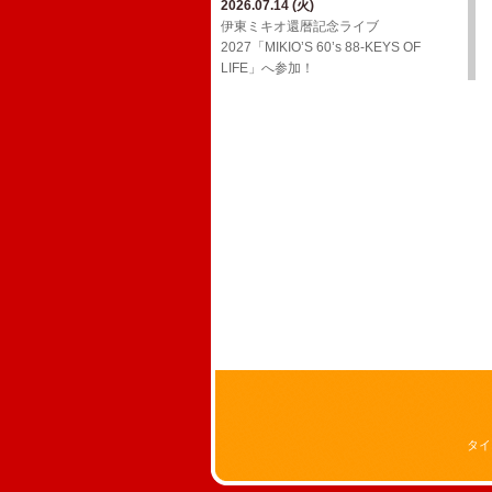
2026.07.14 (火)
2026.03.24 (火)
2026.02.01 (日)
ジョンB〜Media情報【2月】
伊東ミキオ還暦記念ライブ
ウルフルケイスケ生配信番組「マジカ
YouTube「上田禎的音楽史 vol.1」に出
2027「MIKIO’S 60’s 88-KEYS OF
ルチェインTV」3月号！
2026.01.19 (月)
演！
LIFE」へ参加！
ジョンB〜Media情報【1月】
2026.03.18 (水)
2026.01.20 (火)
三宅伸治＆The Red Rocks ライヴ・ア
2025.12.13 (土)
Oh! Roony!!からのお知らせ
ルバム LPレコード「ブラック・ゴール
ジョンB〜Media情報【12月】
ド・ライヴ！」に参加！
2025.08.29 (金)
2025.11.17 (月)
​真心ブラザーズ バンド・ライブ・ツア
2026.02.17 (火)
11/26(水)アルバム「JBD」配信リリー
ー「have a nice TRIP!」へ参加！
ウルフルケイスケ生配信番組「マジカ
ス決定！
ルチェインTV」2月号！
2024.12.20 (金)
2025.11.16 (日)
12/29(日)​BS朝日「八代亜紀 一周忌特別
ジョンB〜Media情報【11月】
番組 哀歌 AIUTA ～幻のステージを今
～」オンエア！
2024.12.20 (金)
FCサイト「ウル園」内コンテンツ「月
刊TANCON」を公開！
2024.05.02 (木)
NHK Eテレ「ムジカ・ピッコリーノ」
の配信が決定いたしました！
タイ
2024.02.07 (水)