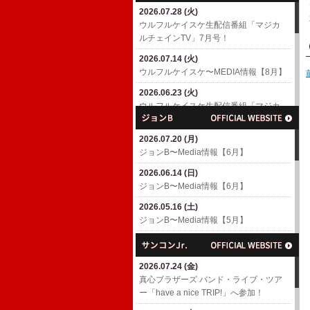
2026.07.28 (火)
2026.04.18 (土)
ウルフルケイスケ生配信番組「マジカ
6/10(水)「MUSIC AWARDS JAPAN
ルチェインTV」7月号！
WEEK SPECIAL LIVE A Tribute to
EIICHI OHTAKI」出演決定！
2026.07.14 (火)
​ウルフルケイスケ〜MEDIA情報【8月】
2026.04.01 (水)
7/4(土)「浜崎貴司 GACHIスペシャル」
2026.06.23 (火)
出演決定！
ウルフルケイスケ生配信番組「マジカ
ルチェインTV」6月号！
2026.03.06 (金)
渡辺満里奈アルバム「Ring-a-Bell 30th
2026.07.20 (月)
2026.06.17 (水)
Anniversary Deluxe Edition」
ジョンB〜Media情報【6月】
​ウルフルケイスケ〜MEDIA情報【6月】
2026.02.27 (金)
2026.06.14 (日)
2026.05.11 (月)
3/4(水)パラスポーツアニメテーマ曲
ジョンB〜Media情報【6月】
ウルフルケイスケ生配信番組「マジカ
「スーパーヒーロー」配信リリース決
ルチェインTV」5月号！
定！
2026.05.16 (土)
ジョンB〜Media情報【5月】
2026.04.23 (木)
2026.02.26 (木)
ウルフルケイスケ生配信番組「マジカ
3/8(日)「TOKYO GUITAR JAMBOREE
2026.04.19 (日)
ルチェインTV」4月号！
2026」出演決定！(〜2/26更新)
ジョンB〜Media情報【4月】
2026.07.24 (金)
2026.04.16 (木)
2026.02.10 (火)
2026.03.16 (月)
​真心ブラザーズ バンド・ライブ・ツア
​ウルフルケイスケ〜MEDIA情報【4月】
ROOTS66で「The Covers' Fes. 2026」
ジョンB〜Media情報【3月】
ー「have a nice TRIP!」へ参加！
(〜4/16更新)
へ参加！
2026.02.15 (日)