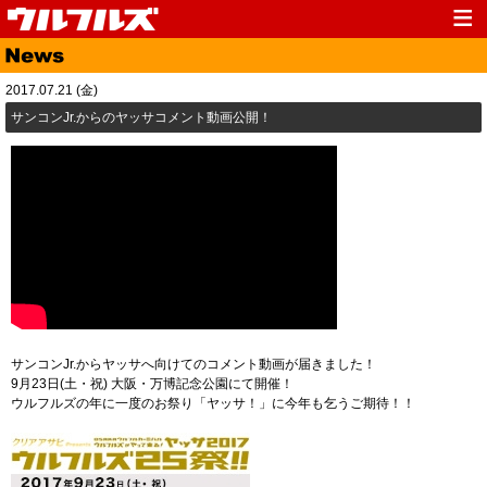
Top
News
2017.07.21 (金)
Media
Live
サンコンJr.からのヤッサコメント動画公開！
Profile
Discography
Fanclub
Goods
Contact
Link
サンコンJr.からヤッサへ向けてのコメント動画が届きました！
9月23日(土・祝) 大阪・万博記念公園にて開催！
ウルフルズの年に一度のお祭り「ヤッサ！」に今年も乞うご期待！！