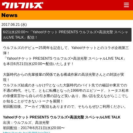
Top
News
2017.06.21 (水)
Media
Live
6/21(水)20:00〜「Yahoo!チケット PRESENTS ウルフルズ×高須光聖 スペシャ
ルLIVE TALK」配信！
Profile
Discography
ウルフルズのデビュー25周年を記念して、Yahoo!チケットとのコラボ企画第三
Fanclub
Goods
弾！
「Yahoo!チケット PRESENTS ウルフルズ×高須光聖 スペシャルLIVE TALK」
Contact
Link
を本日6月21日(水)20:00〜配信いたします！
大阪時代からの先輩後輩の関係である構成作家の高須光聖さんとの対談が実
現！
ウルフルズ結成のきっかけ!?となった大阪時代のバイト先での秘話や東京での
不遇の時代、そして、ともに転機となった1996年のエピソード、トータス松本
の俳優宣言!から自らの引き際の話など笑いあり、熱い話を交えながらここでし
か知ることができないトークを展開！
初回配信後、アーカイブ配信もありますので、そちらもぜひご利用ください。
Yahoo!チケット PRESENTS ウルフルズ×高須光聖 スペシャルLIVE TALK
出演：ウルフルズ、高須光聖
初回配信：2017年6月21日(水)20:00〜