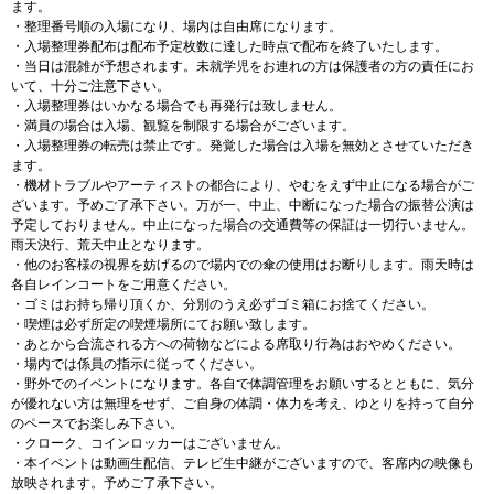
ます。
・整理番号順の入場になり、場内は自由席になります。
・入場整理券配布は配布予定枚数に達した時点で配布を終了いたします。
・当日は混雑が予想されます。未就学児をお連れの方は保護者の方の責任にお
いて、十分ご注意下さい。
・入場整理券はいかなる場合でも再発行は致しません。
・満員の場合は入場、観覧を制限する場合がございます。
・入場整理券の転売は禁止です。発覚した場合は入場を無効とさせていただき
ます。
・機材トラブルやアーティストの都合により、やむをえず中止になる場合がご
ざいます。予めご了承下さい。万が一、中止、中断になった場合の振替公演は
予定しておりません。中止になった場合の交通費等の保証は一切行いません。
雨天決行、荒天中止となります。
・他のお客様の視界を妨げるので場内での傘の使用はお断りします。雨天時は
各自レインコートをご用意ください。
・ゴミはお持ち帰り頂くか、分別のうえ必ずゴミ箱にお捨てください。
・喫煙は必ず所定の喫煙場所にてお願い致します。
・あとから合流される方への荷物などによる席取り行為はおやめください。
・場内では係員の指示に従ってください。
・野外でのイベントになります。各自で体調管理をお願いするとともに、気分
が優れない方は無理をせず、ご自身の体調・体力を考え、ゆとりを持って自分
のペースでお楽しみ下さい。
・クローク、コインロッカーはございません。
・本イベントは動画生配信、テレビ生中継がございますので、客席内の映像も
放映されます。予めご了承下さい。