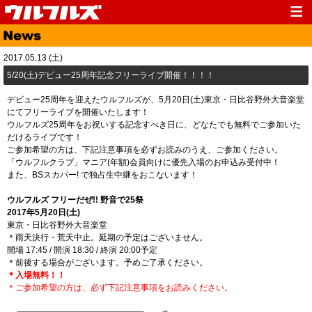
Top
News
2017.05.13 (土)
Media
Live
5/20(土)デビュー25周年記念フリーライブ開催！！！！
Profile
Discography
デビュー25周年を迎えたウルフルズが、5月20日(土)東京・日比谷野外大音楽堂
にてフリーライブを開催いたします！
Fanclub
Goods
ウルフルズ25周年をお祝いする記念すべき日に、どなたでも無料でご参加いた
だけるライブです！
Contact
Link
ご参加希望の方は、下記注意事項を必ずお読みのうえ、ご参加ください。
「ウルフルクラブ」マニア(年額)会員向けに優先入場のお申込み受付中！
また、BSスカパー! で独占生中継をおこないます！
ウルフルズ フリーだぜ!! 野音で25祭
2017年5月20日(土)
東京・日比谷野外大音楽堂
＊雨天決行・荒天中止。延期の予定はございません。
開場 17:45 / 開演 18:30 / 終演 20:00予定
＊前後する場合がございます。予めご了承ください。
＊入場無料！！
＊ご参加希望の方は、必ず下記注意事項をお読みください。