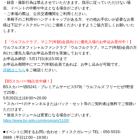
・録音・撮影行為は禁止させていただきます。指示に従っていただけない場
合、イベントの中断や中止となる場合がございます。
・ご来場の際は、公共交通機関をご利用ください。
・車椅子のご利用やハンディキャップがある方、その他お手伝いが必要なお客
様は下記ディスクガレージにご連絡くださいますようご協力宜しくお願いいた
します。
【「ウルフルクラブ」マニア(年額)会員向けに優先入場のお申込み受付中！】
ウルフルズオフィシャルファンクラブ「ウルフルクラブ」マニア(年額)会員の方
向けに優先入場のお申込み受付を実施しております。
お申込み締切：5月17日(水)15:00まで
お申込み期間中にマニア(年額)会員であれば、お申し込みが可能です。
詳細はこちら
をご確認ください。
【​BSスカパー!独占生中継！】
BSスカパー!(BS241・プレミアムサービス579)「ウルフルズ フリーだぜ!!野音
で25祭」
5月20日(土)18:00〜20:00
＊スカパー! のチャンネルまたはパック・セット等のご契約者は無料でご視聴い
ただけます。
＊放送スケジュールは変更になる場合がございます。
https://www.bs-sptv.com/program/3100/
■イベントに関するお問い合わせ：ディスクガレージ TEL：050-5533-
0888（平日12:00～19:00）