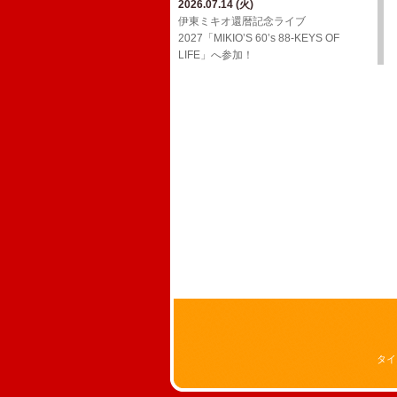
2026.07.14 (火)
2026.03.24 (火)
2026.02.01 (日)
ジョンB〜Media情報【2月】
伊東ミキオ還暦記念ライブ
ウルフルケイスケ生配信番組「マジカ
YouTube「上田禎的音楽史 vol.1」に出
2027「MIKIO’S 60’s 88-KEYS OF
ルチェインTV」3月号！
2026.01.19 (月)
演！
LIFE」へ参加！
ジョンB〜Media情報【1月】
2026.03.18 (水)
2026.01.20 (火)
三宅伸治＆The Red Rocks ライヴ・ア
2025.12.13 (土)
Oh! Roony!!からのお知らせ
ルバム LPレコード「ブラック・ゴール
ジョンB〜Media情報【12月】
ド・ライヴ！」に参加！
2025.08.29 (金)
2025.11.17 (月)
​真心ブラザーズ バンド・ライブ・ツア
2026.02.17 (火)
11/26(水)アルバム「JBD」配信リリー
ー「have a nice TRIP!」へ参加！
ウルフルケイスケ生配信番組「マジカ
ス決定！
ルチェインTV」2月号！
2024.12.20 (金)
2025.11.16 (日)
12/29(日)​BS朝日「八代亜紀 一周忌特別
ジョンB〜Media情報【11月】
番組 哀歌 AIUTA ～幻のステージを今
～」オンエア！
2024.12.20 (金)
FCサイト「ウル園」内コンテンツ「月
刊TANCON」を公開！
2024.05.02 (木)
NHK Eテレ「ムジカ・ピッコリーノ」
の配信が決定いたしました！
タイ
2024.02.07 (水)