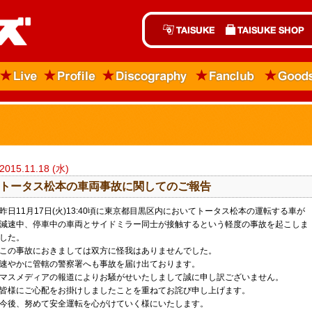
2015.11.18 (水)
トータス松本の車両事故に関してのご報告
昨日11月17日(火)13:40頃に東京都目黒区内においてトータス松本の運転する車が
減速中、停車中の車両とサイドミラー同士が接触するという軽度の事故を起こしま
した。
この事故におきましては双方に怪我はありませんでした。
速やかに管轄の警察署へも事故を届け出ております。
マスメディアの報道によりお騒がせいたしまして誠に申し訳ございません。
皆様にご心配をお掛けしましたことを重ねてお詫び申し上げます。
今後、努めて安全運転を心がけていく様にいたします。