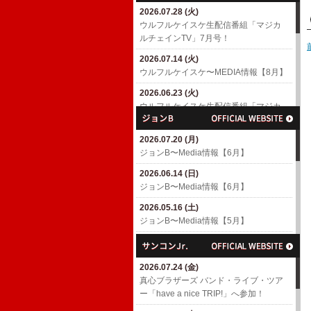
2026.07.28 (火)
2026.04.18 (土)
ウルフルケイスケ生配信番組「マジカ
6/10(水)「MUSIC AWARDS JAPAN
ルチェインTV」7月号！
WEEK SPECIAL LIVE A Tribute to
EIICHI OHTAKI」出演決定！
2026.07.14 (火)
​ウルフルケイスケ〜MEDIA情報【8月】
2026.04.01 (水)
7/4(土)「浜崎貴司 GACHIスペシャル」
2026.06.23 (火)
出演決定！
ウルフルケイスケ生配信番組「マジカ
ルチェインTV」6月号！
2026.03.06 (金)
渡辺満里奈アルバム「Ring-a-Bell 30th
2026.07.20 (月)
2026.06.17 (水)
Anniversary Deluxe Edition」
ジョンB〜Media情報【6月】
​ウルフルケイスケ〜MEDIA情報【6月】
2026.02.27 (金)
2026.06.14 (日)
2026.05.11 (月)
3/4(水)パラスポーツアニメテーマ曲
ジョンB〜Media情報【6月】
ウルフルケイスケ生配信番組「マジカ
「スーパーヒーロー」配信リリース決
ルチェインTV」5月号！
定！
2026.05.16 (土)
ジョンB〜Media情報【5月】
2026.04.23 (木)
2026.02.26 (木)
ウルフルケイスケ生配信番組「マジカ
3/8(日)「TOKYO GUITAR JAMBOREE
2026.04.19 (日)
ルチェインTV」4月号！
2026」出演決定！(〜2/26更新)
ジョンB〜Media情報【4月】
2026.07.24 (金)
2026.04.16 (木)
2026.02.10 (火)
2026.03.16 (月)
​真心ブラザーズ バンド・ライブ・ツア
​ウルフルケイスケ〜MEDIA情報【4月】
ROOTS66で「The Covers' Fes. 2026」
ジョンB〜Media情報【3月】
ー「have a nice TRIP!」へ参加！
(〜4/16更新)
へ参加！
2026.02.15 (日)