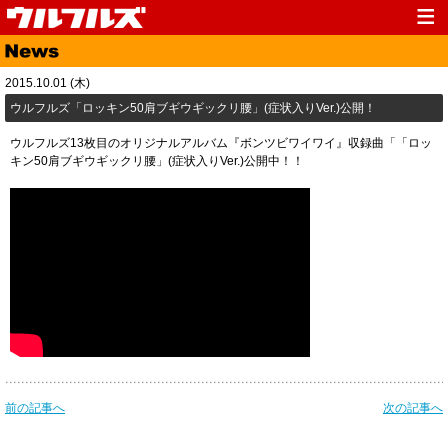
Top
News
2015.10.01 (木)
Media
Live
ウルフルズ「ロッキン50肩ブギウギックリ腰」(症状入りVer.)公開！
Profile
Discography
ウルフルズ13枚目のオリジナルアルバム『ボンツビワイワイ』収録曲「「ロッ
キン50肩ブギウギックリ腰」(症状入りVer.)公開中！！
Fanclub
Goods
Contact
Link
前の記事へ
次の記事へ