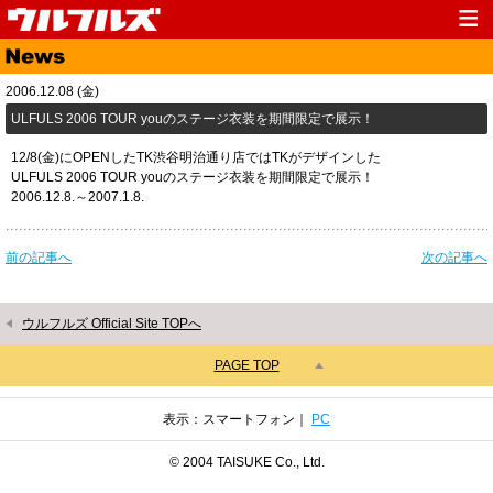
Top
News
2006.12.08 (金)
Media
Live
ULFULS 2006 TOUR youのステージ衣装を期間限定で展示！
Profile
Discography
12/8(金)にOPENしたTK渋谷明治通り店ではTKがデザインした
ULFULS 2006 TOUR youのステージ衣装を期間限定で展示！
Fanclub
Goods
2006.12.8.～2007.1.8.
Contact
Link
前の記事へ
次の記事へ
ウルフルズ Official Site TOPへ
PAGE TOP
表示：スマートフォン｜
PC
© 2004 TAISUKE Co., Ltd.