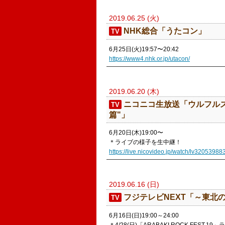
2019.06.25 (火)
​NHK総合「うたコン」
TV
6月25日(火)19:57〜20:42
https://www4.nhk.or.jp/utacon/
2019.06.20 (木)
​ニコニコ生放送「ウルフルズ 
TV
篇"」
6月20日(木)19:00〜
＊ライブの様子を生中継！
https://live.nicovideo.jp/watch/lv32053988
2019.06.16 (日)
​フジテレビNEXT「～東北の春
TV
6月16日(日)19:00～24:00