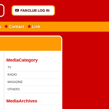
MediaCategory
TV
RADIO
MAGAZINE
OTHERS
MediaArchives