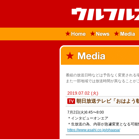
番組の放送日時などは予告なく変更される
また一部地域では放送時間が異なることが
2019.07.02 (火)
朝日放送テレビ「おはよう
TV
7月2日(火)6:45〜8:00
＊インタビューオンエア
＊生放送の為、内容が急遽変更となる可能
https://www.asahi.co.jp/ohaasa/