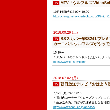
​MTV「ウルフルズ VideoSel
TV
10月16日(火)18:00〜19:00
https://bangumi.skyperfectv.co.jp/S/?uid=
2018.09.29 (土)
BSスカパー!(BS241/プレミ
TV
カーニバル ウルフルズがやって来
15:30〜
＊スカパー! のチャンネルまたはパック
https://www.bs-sptv.com/
2018.07.02 (月)
朝日放送テレビ「おはよう
TV
7月2日(月)6:45〜8:00
＊番組内コーナー「クローズアップ」にて
＊生放送の為、内容が急遽変更となる可能
https://www.asahi.co.jp/ohaasa/