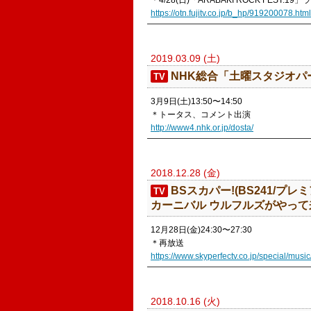
＊4/28(日)「ARABAKI ROCK FEST.
https://otn.fujitv.co.jp/b_hp/919200078.html
2019.03.09 (土)
​NHK総合「土曜スタジオパ
TV
3月9日(土)13:50〜14:50
＊トータス、コメント出演
http://www4.nhk.or.jp/dosta/
2018.12.28 (金)
BSスカパー!(BS241/プレミ
TV
カーニバル ウルフルズがやって来
12月28日(金)24:30〜27:30
＊再放送
https://www.skyperfectv.co.jp/special/music/
2018.10.16 (火)