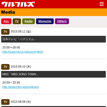
Top
News
ALL
TV
Radio
Magazine
Others
Media
Live
2015.09.11 (金)
Profile
TV
Discography
日本テレビ「バズリズム」
Fanclub
Goods
25:00〜26:00
Contact
Link
http://www.ntv.co.jp/buzzrhythm/
2015.09.10 (木)
TV
MBS「MBS SONG TOWN」
24:59～25:45
http://www.mbs.jp/songtown/
2015.09.09 (水)
TV