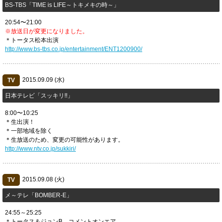
BS-TBS「TIME is LIFE～トキメキの時～」
20:54〜21:00
※放送日が変更になりました。
＊トータス松本出演
http://www.bs-tbs.co.jp/entertainment/ENT1200900/
2015.09.09 (水)
TV
日本テレビ「スッキリ!!」
8:00〜10:25
＊生出演！
＊一部地域を除く
＊生放送のため、変更の可能性があります。
http://www.ntv.co.jp/sukkiri/
2015.09.08 (火)
TV
メ～テレ「BOMBER-E」
24:55～25:25
＊トータス＆ジョンB、コメントオンエア