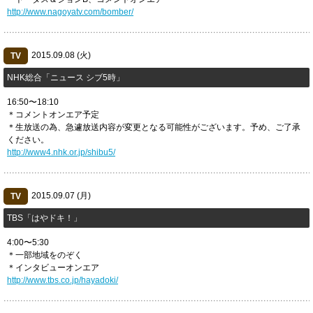
http://www.nagoyatv.com/bomber/
2015.09.08 (火)
TV
NHK総合「ニュース シブ5時」
16:50〜18:10
＊コメントオンエア予定
＊生放送の為、急遽放送内容が変更となる可能性がございます。予め、ご了承
ください。
http://www4.nhk.or.jp/shibu5/
2015.09.07 (月)
TV
TBS「はやドキ！」
4:00〜5:30
＊一部地域をのぞく
＊インタビューオンエア
http://www.tbs.co.jp/hayadoki/