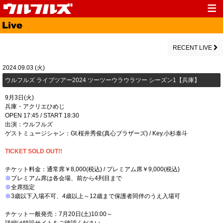
Top
News
Media
Live
RECENT LIVE
Profile
Discography
2024.09.03 (火)
​ウルフルズ ライブツアー2024 ツーツーウラウラツー シーズン1【兵庫】
Fanclub
Goods
9月3日(火)
Contact
Link
兵庫・アクリエひめじ
OPEN 17:45 / START 18:30
出演：ウルフルズ
ゲストミュージシャン：Gt.桜井秀俊(真心ブラザーズ) / Key.小杉泰斗
TICKET SOLD OUT!!
チケット料金：通常席￥8,000(税込) / プレミアム席￥9,000(税込)
※
プレミアム席は各会場、前から4列目まで
※
全席指定
※
3歳以下入場不可、4歳以上～12歳まで保護者同伴のうえ入場可
チケット一般発売：7月20日(土)10:00～