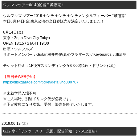
​ワンマンツアー6/14(金)当日券販売！
ウルフルズ ツアー2019 センチ センチ センチメンタルフィーバー “飛翔篇”
本日6月14日(金)東京公演の当日券販売が決定いたしました！
6月14日(金)
東京・Zepp DiverCity Tokyo
OPEN 18:15 / START 19:00
出演：ウルフルズ
サポートメンバー：Guitar:桜井秀俊(真心ブラザーズ) / Keyboards：浦清英
チケット料金：1F後方スタンディング￥6,000(税込・ドリンク代別)
【当日券WEB予約】
https://diskgarage.com/ticket/detail/no080707
※未就学児入場不可
※ご入場時、別途ドリンク代が必要です。
※予定枚数になり次第、受付・販売を終了いたします。
2019.06.12 (水)
6/12(水)「ワンツースリー天国」配信開始！(〜6/12更新)