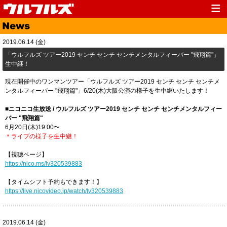
Top
News
2019.06.14 (金)
Media
Live
「ウルフルズ ツアー2019 センチ センチ センチメンタルフィーバー "飛翔篇"」
生中継！
Profile
Discography
現在開催中のワンマンツアー「ウルフルズ ツアー2019 センチ センチ センチメ
Fanclub
Goods
ンタルフィーバー "飛翔篇"」6/20(木)大阪公演の様子を生中継いたします！
Contact
Link
■ニコニコ生放送 / ウルフルズ ツアー2019 センチ センチ センチメンタルフィー
バー "飛翔篇"
6月20日(木)19:00〜
＊ライブの様子を生中継！
【視聴ページ】
https://nico.ms/lv320539883
【タイムシフト予約もできます！】
https://live.nicovideo.jp/watch/lv320539883
2019.06.14 (金)