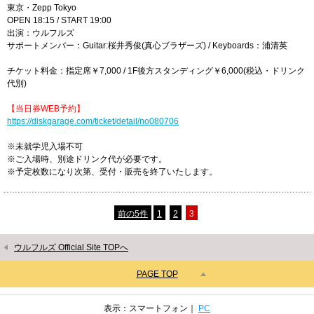
東京・Zepp Tokyo
OPEN 18:15 / START 19:00
出演：ウルフルズ
サポートメンバー：Guitar:桜井秀俊(真心ブラザーズ) / Keyboards：浦清英
チケット料金：指定席￥7,000 / 1F後方スタンディング￥6,000(税込・ドリンク
代別)
【当日券WEB予約】
https://diskgarage.com/ticket/detail/no080706
※未就学児入場不可
※ご入場時、別途ドリンク代が必要です。
※予定枚数になり次第、受付・販売を終了いたします。
前の5件
1
2
3
ウルフルズ Official Site TOPへ
PAGE TOP
表示：スマートフォン｜
PC