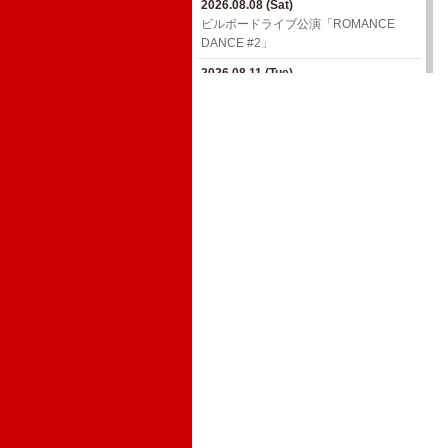
2026.08.08 (Sat)
2026.09.05 (Sat)
ビルボードライブ公演「ROMANCE
高ボッチFES 2026【長野】
DANCE #2」
2026.09.06 (Sun)
2026.08.11 (Tue)
MAGICAL CHAIN ひとり SPECIAL in
ビルボードライブ公演「ROMANCE
塩尻【長野】
DANCE #2」
2026.09.07 (Mon)
2026.08.11 (Tue)
SMILEY'S CONNECTION スマイリー原
ビルボードライブ公演「ROMANCE
島 BIRTHDAY FESTIVAL〜ハメチ a-
DANCE #2」
GOGO CARNIVAL!!〜6days【東京】
2026.11.23 (Mon)
2026.09.11 (Fri)
真心ブラザーズ ライブ・ツアー『TWIN
ムジカでカオリーニョ藤原一門会〜カ
MOUNTAIN TRAILS』
オリーニョ藤原×ウルフルケイスケ×ギ
ターパンダ【大阪】
2026.12.12 (Sat)
真心ブラザーズ ライブ・ツアー『TWIN
MOUNTAIN TRAILS』
2026.12.18 (Fri)
真心ブラザーズ ライブ・ツアー『TWIN
MOUNTAIN TRAILS』
2027.01.09 (Sat)
真心ブラザーズ ライブ・ツアー『TWIN