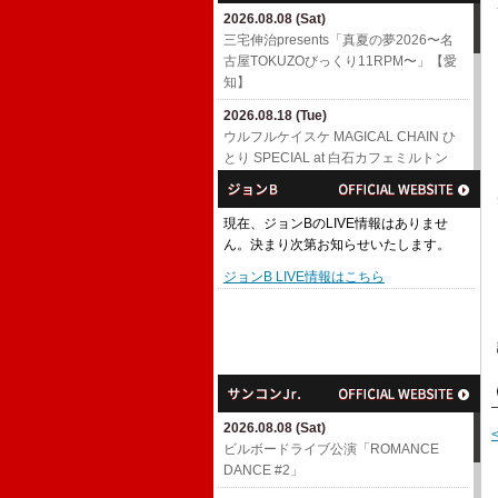
2026.08.08 (Sat)
三宅伸治presents「真夏の夢2026〜名
古屋TOKUZOびっくり11RPM〜」【愛
知】
2026.08.18 (Tue)
ウルフルケイスケ MAGICAL CHAIN ひ
とり SPECIAL at 白石カフェミルトン
【宮城】
2026.08.22 (Sat)
現在、ジョンBのLIVE情報はありませ
MAGICAL CHAIN ひとり SPECIAL at
ん。決まり次第お知らせいたします。
高知【高知】
ジョンB LIVE情報はこちら
2026.08.23 (Sun)
MAGICAL CHAIN ひとり SPECIAL at
八幡浜【愛媛】
2026.08.29 (Sat)
MAGICAL CHAIN ひとり SPECIAL at
山科【京都】
2026.08.08 (Sat)
2026.08.30 (Sun)
ビルボードライブ公演「ROMANCE
三宅伸治presents「真夏の夢2026〜磔
DANCE #2」
磔じっくり3days〜」【京都】