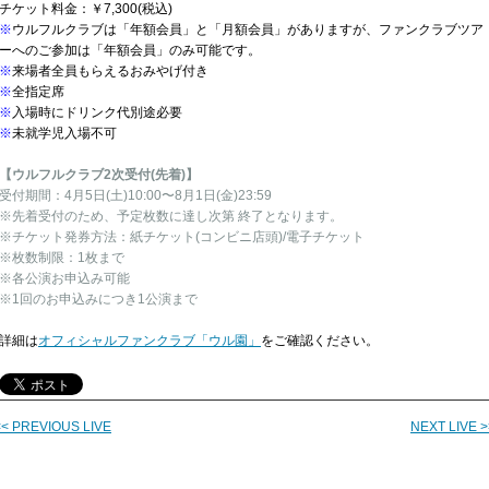
チケット料金：￥7,300(税込)
※
ウルフルクラブは「年額会員」と「月額会員」がありますが、ファンクラブツア
ーへのご参加は「年額会員」のみ可能です。
※
来場者全員もらえるおみやげ付き
※
全指定席
※
入場時にドリンク代別途必要
※
未就学児入場不可
【ウルフルクラブ2次受付(先着)】
受付期間：4月5日(土)10:00〜8月1日(金)23:59
※先着受付のため、予定枚数に達し次第 終了となります。
※チケット発券方法：紙チケット(コンビニ店頭)/電子チケット
※枚数制限：1枚まで
※各公演お申込み可能
※1回のお申込みにつき1公演まで
詳細は
オフィシャルファンクラブ「ウル園」
をご確認ください。
<< PREVIOUS LIVE
NEXT LIVE >