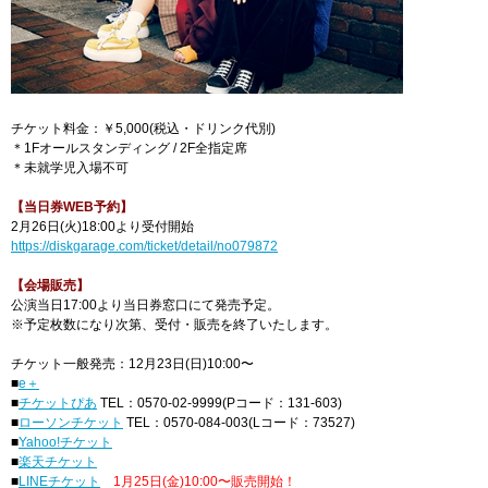
チケット料金：￥5,000(税込・ドリンク代別)
＊1Fオールスタンディング / 2F全指定席
＊未就学児入場不可
【当日券WEB予約】
2月26日(火)18:00より受付開始
https://diskgarage.com/ticket/detail/no079872
【会場販売】
公演当日17:00より当日券窓口にて発売予定。
※予定枚数になり次第、受付・販売を終了いたします。
チケット一般発売：12月23日(日)10:00〜
■
e＋
■
チケットぴあ
TEL：0570-02-9999(Pコード：131-603)
■
ローソンチケット
TEL：0570-084-003(Lコード：73527)
■
Yahoo!チケット
■
楽天チケット
■
LINEチケット
1月25日(金)10:00〜販売開始！