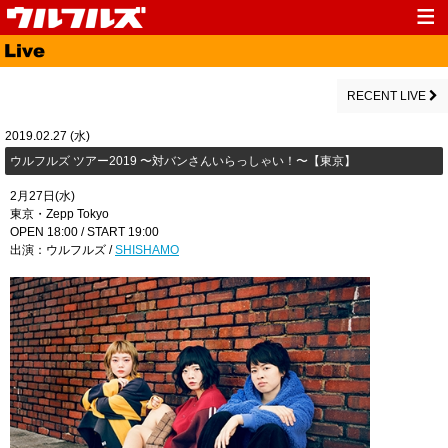
Top
News
Media
Live
RECENT LIVE
Profile
Discography
2019.02.27 (水)
ウルフルズ ツアー2019 〜対バンさんいらっしゃい！〜【東京】
Fanclub
Goods
2月27日(水)
Contact
Link
東京・Zepp Tokyo
OPEN 18:00 / START 19:00
出演：ウルフルズ /
SHISHAMO