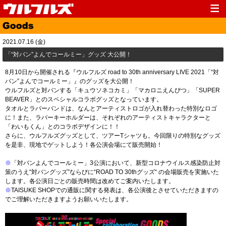
Top
News
2021.07.16 (金)
Media
Live
「“対バン”よんでコールミー」グッズ 大公開！
Profile
Discography
8月10日から開催される『ウルフルズ road to 30th anniversary LIVE 2021「“対
バン”よんでコールミー」』のグッズを大公開！
Fanclub
Goods
ウルフルズと対バンする「キュウソネコカミ」「マカロニえんぴつ」「SUPER
BEAVER」とのスペシャルコラボグッズとなっています。
Contact
Link
タオルとラバーバンドは、なんとアーティストロゴが入れ替わった特別なロゴ
に！また、ラバーキーホルダーは、それぞれのアーティストキャラクターと
「わいもくん」とのコラボデザインに！！
さらに、ウルフルズグッズとして、ツアーTシャツも。今回限りの特別なグッズ
を是非、現地でゲットしよう！各公演会場にて販売開始！
※
「対バンよんでコールミー」3公演において、新型コロナウイルス感染防止対
策のうえ“対バングッズ”ならびに“ROAD TO 30thグッズ“ の会場販売を実施いた
します。各公演日ごとの販売時間は改めてご案内いたします。
※
TAISUKE SHOPでの通販に関する発表は、各公演後とさせていただきますの
でご理解いただきますようお願いいたします。