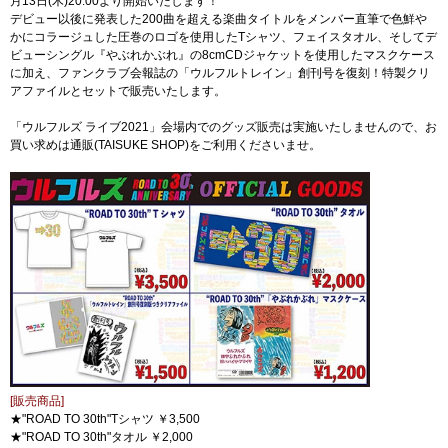
月13日(木)20:00より開始いたします！
デビュー以後に発表した200曲を超える楽曲タイトルをメンバー直筆で色鮮や
かにコラージュした圧巻のロゴを使用したTシャツ、フェイスタオル、そしてデ
ビューシングル『やぶれかぶれ』の8cmCDジャケットを使用したマスクケース
に加え、ファンクラブ会報誌の「ウルフルトレイン」創刊号を復刻！特製クリ
アファイルとセットで販売いたします。
「ウルフルズ ライブ2021」会場内でのグッズ販売は実施いたしませんので、お
買い求めは通販(TAISUKE SHOP)をご利用くださいませ。
[販売商品]
★"ROAD TO 30th"Tシャツ ￥3,500
★"ROAD TO 30th"タオル ￥2,000