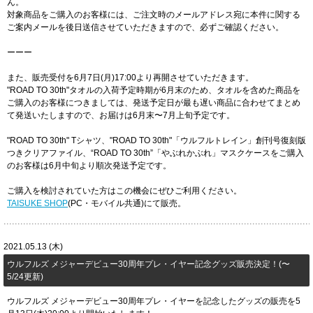
ん。
対象商品をご購入のお客様には、ご注文時のメールアドレス宛に本件に関する
ご案内メールを後日送信させていただきますので、必ずご確認ください。
ーーー
また、販売受付を6月7日(月)17:00より再開させていただきます。
"ROAD TO 30th"タオルの入荷予定時期が6月末のため、タオルを含めた商品を
ご購入のお客様につきましては、発送予定日が最も遅い商品に合わせてまとめ
て発送いたしますので、お届けは6月末〜7月上旬予定です。
"ROAD TO 30th" Tシャツ、"ROAD TO 30th"「ウルフルトレイン」創刊号復刻版
つきクリアファイル、“ROAD TO 30th”「やぶれかぶれ」マスクケースをご購入
のお客様は6月中旬より順次発送予定です。
ご購入を検討されていた方はこの機会にぜひご利用ください。
TAISUKE SHOP
(PC・モバイル共通)にて販売。
2021.05.13 (木)
ウルフルズ メジャーデビュー30周年プレ・イヤー記念グッズ販売決定！(〜
5/24更新)
ウルフルズ メジャーデビュー30周年プレ・イヤーを記念したグッズの販売を5