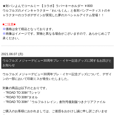
★対バンよんでコールミー 【コラボ】ラバーキーホルダー ￥800
ウルフルズのメインキャラクター「わいもくん」と各対バンアーティストのキ
ャラクターのコラボデザインが実現した夢のスペシャルアイテム登場！！
■ご注意■
※
価格は全て税込となっております。
※
画像はイメージです。実物と異なる場合がございますので、あらかじめご了
承ください。
2021.06.07 (月)
​ウルフルズ メジャーデビュー30周年プレ・イヤー記念グッズに関するお詫びと
お知らせ
ウルフルズ メジャーデビュー30周年プレ・イヤー記念グッズについて、デザイ
ンの一部において印刷ミスが発生いたしました。
対象の商品は以下のとおりです。
・"ROAD TO 30th" Tシャツ
・"ROAD TO 30th"タオル
・"ROAD TO 30th"「ウルフルトレイン」創刊号復刻版つきクリアファイル
ご購入のお客様におかれましては、ご迷惑をおかけし誠に申し訳ございませ