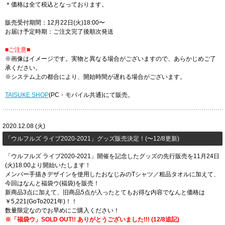
＊価格は全て税込となっております。
販売受付期間：12月22日(火)18:00〜
お届け予定時期：ご注文完了後順次発送
■ご注意■
※画像はイメージです。実物と異なる場合がございますので、あらかじめご了
承ください。
※システム上の都合により、開始時間が遅れる場合がございます。
TAISUKE SHOP
(PC・モバイル共通)にて販売。
2020.12.08 (火)
「ウルフルズ ライブ2020-2021」グッズ販売決定！(〜12/8更新)
「ウルフルズ ライブ2020-2021」開催を記念したグッズの先行販売を11月24日
(火)18:00より開始いたします！
メンバー手描きデザインを使用したおなじみのTシャツ／粗品タオルに加えて、
今回はなんと福袋ウ(福袋)を販売！
新商品3点に加えて、旧商品5点が入ったとてもお得な内容でなんと価格は
￥5,221(GoTo2021年)！！
数量限定なのでお早めにご購入ください！
※「福袋ウ」SOLD OUT!! ありがとうございました!!! (12/8追記)