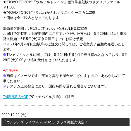
★"ROAD TO 30th"「ウルフルトレイン」創刊号復刻版つきクリアファイル
￥1,500
★"ROAD TO 30th"「やぶれかぶれ」マスクケース ￥1,200
＊価格は全て税込となっております。
販売受付期間：5月13日(木)20:00〜5月28日(金)23:59
お届け予定時期：上記期間内にご注文いただいた方へは、5月29日(土)より順次
発送開始・6月5日(土)東京公演日までにお届け予定
※
2021年5月29日(土)以降のご注文に関しては、ご注文完了後順次発送いたし
ます。
※
Tシャツ・タオルに関しては、5月24日(月)時点で売り切れとなっており、5月
29日(土)0:00より追加受付させていただきます。
■ご注意■
※
画像はイメージです。実物と異なる場合がございますので、あらかじめご了
承ください。
※
システム上の都合により、開始時間が遅れる場合がございます。
TAISUKE SHOP
(PC・モバイル共通)にて販売。
2020.12.22 (火)
「ウルフルズ ライブ2020-2021」グッズ再販売決定！