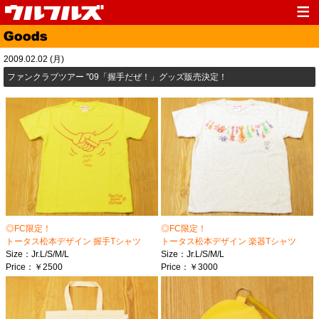
Top
News
2009.02.02 (月)
Media
Live
ファンクラブツアー ''09「握手だぜ！」グッズ販売決定！
Profile
Discography
Fanclub
Goods
Contact
Link
◎FC限定！
◎FC限定！
トータス松本デザイン 握手Tシャツ
トータス松本デザイン 楽器Tシャツ
Size：Jr.L/S/M/L
Size：Jr.L/S/M/L
Price：￥2500
Price：￥3000