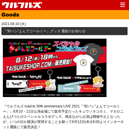
Top
News
2021.08.10 (火)
Media
Live
「“対バン”よんでコールミー」グッズ 通販のお知らせ
Profile
Discography
Fanclub
Goods
Contact
Link
『ウルフルズ road to 30th anniversary LIVE 2021「“対バン”よんでコールミ
ー」』8月10・11日公演会場にて販売予定だったキュウソネコカミ、マカロニ
えんぴつとのスペシャルコラボグッズ。残念ながら公演は開催中止となった
が、いつの日か競演が実現することを願って8月12日(木)18:00よりインターネ
ット通販にて販売決定！