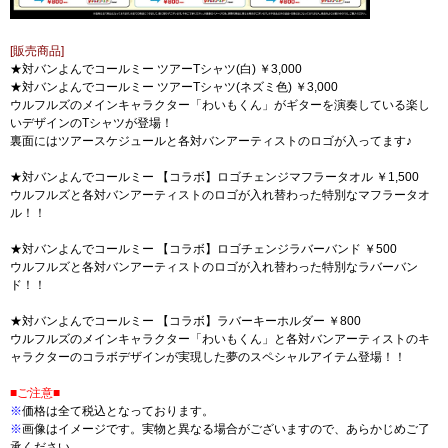
[販売商品]
★対バンよんでコールミー ツアーTシャツ(白) ￥3,000
★対バンよんでコールミー ツアーTシャツ(ネズミ色) ￥3,000
ウルフルズのメインキャラクター「わいもくん」がギターを演奏している楽し
いデザインのTシャツが登場！
裏面にはツアースケジュールと各対バンアーティストのロゴが入ってます♪
★対バンよんでコールミー 【コラボ】ロゴチェンジマフラータオル ￥1,500
ウルフルズと各対バンアーティストのロゴが入れ替わった特別なマフラータオ
ル！！
★対バンよんでコールミー 【コラボ】ロゴチェンジラバーバンド ￥500
ウルフルズと各対バンアーティストのロゴが入れ替わった特別なラバーバン
ド！！
★対バンよんでコールミー 【コラボ】ラバーキーホルダー ￥800
ウルフルズのメインキャラクター「わいもくん」と各対バンアーティストのキ
ャラクターのコラボデザインが実現した夢のスペシャルアイテム登場！！
■ご注意■
※
価格は全て税込となっております。
※
画像はイメージです。実物と異なる場合がございますので、あらかじめご了
承ください。