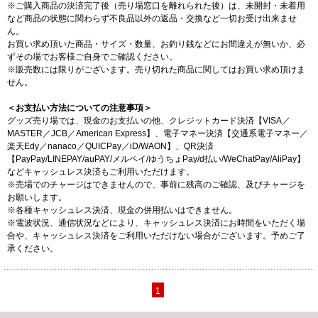
※ご購入商品の決済完了後（売り場窓口を離れられた後）は、未開封・未着用
など商品の状態に関わらず不良品以外の返品・交換など一切お受け出来ませ
ん。
お買い求め頂いた商品・サイズ・数量、お釣り銭などにお間違えが無いか、必
ずその場でお客様ご自身でご確認ください。
※販売数には限りがございます。売り切れた商品に関してはお買い求め頂けま
せん。
＜お支払い方法についての注意事項＞
グッズ売り場では、現金のお支払いの他、クレジットカード決済【VISA／
MASTER／JCB／American Express】、電子マネー決済【交通系電子マネー／
楽天Edy／nanaco／QUICPay／iD/WAON】、QR決済
【PayPay/LINEPAY/auPAY/メルペイ/ゆうちょPay/d払い/WeChatPay/AliPay】
などキャッシュレス決済もご利用いただけます。
※売場でのチャージはできませんので、事前に残高のご確認、及びチャージを
お願いします。
※各種キャッシュレス決済、現金の併用払いはできません。
※電波状況、通信状況などにより、キャッシュレス決済にお時間をいただく場
合や、キャッシュレス決済をご利用いただけない場合がございます。予めご了
承ください。
1