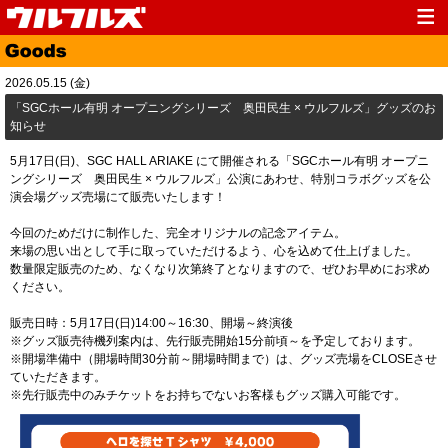
Top
News
2026.05.15 (金)
Media
Live
「SGCホール有明 オープニングシリーズ 奥田民生 × ウルフルズ」グッズのお
知らせ
Profile
Discography
5月17日(日)、SGC HALL ARIAKE にて開催される「SGCホール有明 オープニ
Fanclub
Goods
ングシリーズ 奥田民生 × ウルフルズ」公演にあわせ、特別コラボグッズを公
演会場グッズ売場にて販売いたします！
Contact
Link
今回のためだけに制作した、完全オリジナルの記念アイテム。
来場の思い出として手に取っていただけるよう、心を込めて仕上げました。
数量限定販売のため、なくなり次第終了となりますので、ぜひお早めにお求め
ください。
販売日時：5月17日(日)14:00～16:30、開場～終演後
※グッズ販売待機列案内は、先行販売開始15分前頃～を予定しております。
※開場準備中（開場時間30分前～開場時間まで）は、グッズ売場をCLOSEさせ
ていただきます。
※先行販売中のみチケットをお持ちでないお客様もグッズ購入可能です。