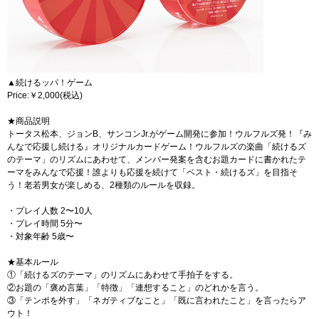
▲続けるッパ！ゲーム
Price:￥2,000(税込)
★商品説明
トータス松本、ジョンB、サンコンJr.がゲーム開発に参加！ウルフルズ発！『み
んなで応援し続ける』オリジナルカードゲーム！ウルフルズの楽曲「続けるズ
のテーマ」のリズムにあわせて、メンバー発案を含むお題カードに書かれたテ
ーマをみんなで応援！誰よりも応援を続けて「ベスト・続けるズ」を目指そ
う！老若男女が楽しめる、2種類のルールを収録。
・プレイ人数 2〜10人
・プレイ時間 5分〜
・対象年齢 5歳〜
★基本ルール
①「続けるズのテーマ」のリズムにあわせて手拍子をする。
②お題の「褒め言葉」「特徴」「連想すること」のどれかを言う。
③「テンポを外す」「ネガティブなこと」「既に言われたこと」を言ったらア
ウト！