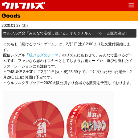
Top
News
2020.01.23 (木)
Media
Live
ウルフルズ発『みんなで応援し続ける』オリジナルカードゲーム販売決定！
Profile
Discography
その名も「続けるッパ！ゲーム」は、2月1日(土)12:00より注文受付開始しま
す。
Fanclub
Goods
配信シングル「
続けるズのテーマ
」のリズムにあわせて、みんなで遊べるゲー
ムです。ファンなら思わずニヤッとしてしまうお題カードや、遊び心溢れたイ
Contact
Link
ラストレーションにも注目です。
＊TAISUKE SHOPにて2月11日(火・祝)23:59までにご注文いただいた場合、2
月29日(土)にお届け予定です。
＊ウルフルクラブツアー2020大阪公演より会場でも販売を予定しております。