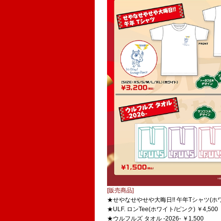
[販売商品]
★せやなせやせや大晦日!! 午年Tシャツ(ホワイト) S
★ULF. ロンTee(ホワイト/ピンク) ￥4,500
★ウルフルズ タオル -2026- ￥1,500