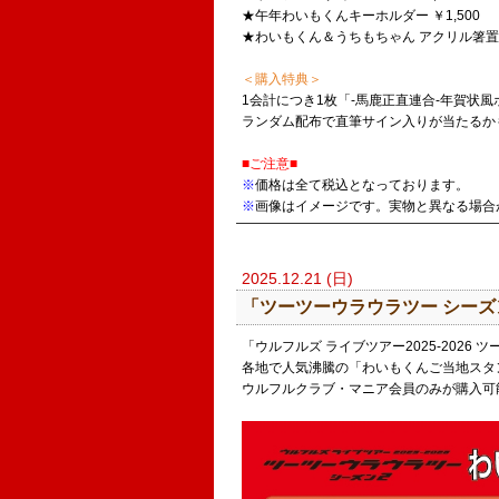
★午年わいもくんキーホルダー ￥1,500
★わいもくん＆うちもちゃん アクリル箸置きセ
＜購入特典＞
1会計につき1枚「-馬鹿正直連合-年賀状
ランダム配布で直筆サイン入りが当たるか
■ご注意■
※
価格は全て税込となっております。
※
画像はイメージです。実物と異なる場合
2025.12.21 (日)
「ツーツーウラウラツー シーズ
「ウルフルズ ライブツアー2025-2026
各地で人気沸騰の「わいもくんご当地スタ
ウルフルクラブ・マニア会員のみが購入可