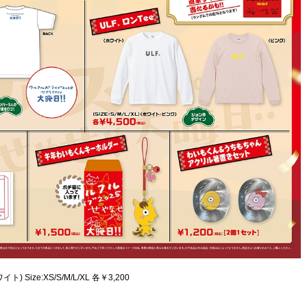
ize:XS/S/M/L/XL 各￥3,200