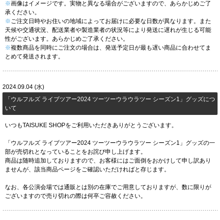
※
画像はイメージです。実物と異なる場合がございますので、あらかじめご了
承ください。
※
ご注文日時やお住いの地域によってお届けに必要な日数が異なります。また
天候や交通状況、配送業者や製造業者の状況等により発送に遅れが生じる可能
性がございます。あらかじめご了承ください。
※
複数商品を同時にご注文の場合は、発送予定日が最も遅い商品に合わせてま
とめて発送されます。
2024.09.04 (水)
「​​ウルフルズ ライブツアー2024 ツーツーウラウラツー シーズン1」グッズにつ
いて
いつもTAISUKE SHOPをご利用いただきありがとうございます。
「ウルフルズ ライブツアー2024 ツーツーウラウラツー シーズン1」グッズの一
部が売切れとなっていることをお詫び申し上げます。
商品は随時追加しておりますので、お客様にはご面倒をおかけして申し訳あり
ませんが、該当商品ページをご確認いただければと存じます。
なお、各公演会場では通販とは別の在庫でご用意しておりますが、数に限りが
ございますので売り切れの際は何卒ご容赦ください。