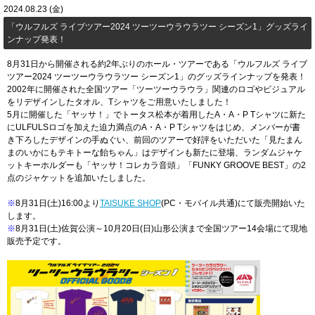
2024.08.23 (金)
「​​ウルフルズ ライブツアー2024 ツーツーウラウラツー シーズン1」グッズライ
ンナップ発表！
8月31日から開催される約2年ぶりのホール・ツアーである「ウルフルズ ライブ
ツアー2024 ツーツーウラウラツー シーズン1」のグッズラインナップを発表！
2002年に開催された全国ツアー「ツーツーウラウラ」関連のロゴやビジュアル
をリデザインしたタオル、Tシャツをご用意いたしました！
5月に開催した「ヤッサ！」でトータス松本が着用したA・A・P Tシャツに新た
にULFULSロゴを加えた迫力満点のA・A・P Tシャツをはじめ、メンバーが書
き下ろしたデザインの手ぬぐい、前回のツアーで好評をいただいた「見たまん
まのいかにもテキトーな飴ちゃん」はデザインも新たに登場、ランダムジャケ
ットキーホルダーも「ヤッサ！コレカラ音頭」「FUNKY GROOVE BEST」の2
点のジャケットを追加いたしました。
※
8月31日(土)16:00より
TAISUKE SHOP
(PC・モバイル共通)にて販売開始いた
します。
※
8月31日(土)佐賀公演～10月20日(日)山形公演まで全国ツアー14会場にて現地
販売予定です。