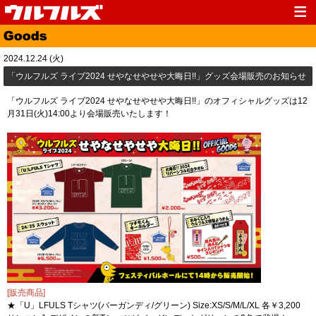
Top
News
2024.12.24 (火)
Media
Live
「ウルフルズ ライブ2024 せやなせやせや大晦日!!」グッズ会場販売のお知らせ
Profile
Discography
「ウルフルズ ライブ2024 せやなせやせや大晦日!!」のオフィシャルグッズは12
月31日(火)14:00より会場販売いたします！
Fanclub
Goods
Contact
Link
[販売商品]
★「U」LFULS Tシャツ(バーガンディ/グリーン) Size:XS/S/M/L/XL 各￥3,200