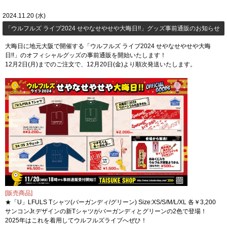
2024.11.20 (水)
「ウルフルズ ライブ2024 せやなせやせや大晦日!!」グッズ事前通販のお知らせ
大晦日に地元大阪で開催する「ウルフルズ ライブ2024 せやなせやせや大晦
日!!」のオフィシャルグッズの事前通販を開始いたします！
12月2日(月)までのご注文で、12月20日(金)より順次発送いたします。
[販売商品]
★「U」LFULS Tシャツ(バーガンディ/グリーン) Size:XS/S/M/L/XL 各￥3,200
サンコンJr.デザインの新Tシャツがバーガンディとグリーンの2色で登場！
2025年はこれを着用してウルフルズライブへぜひ！