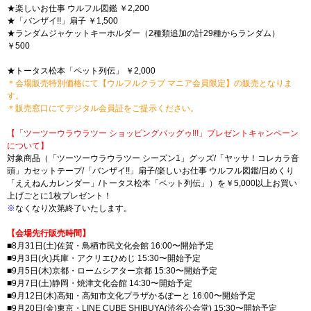
★楽しいお仕事 ウルフル図鑑 ￥2,200
★「バンザイ!!」扇子 ￥1,500
★ランダムジャケットキーホルダー（2種類追加の計29種からランダム）
￥500
★トータス松本「ペット列伝」 ￥2,000
＊会場販売特別価格にて【ウルフルクラブ マニア会員限定】の販売となりま
す。
＊販売窓口にてデジタル会員証をご提示ください。
【「ツーツーウラウラツー ショッピングバッグゥ!!!」プレゼントキャンペーン
について】
対象商品（「ツーツーウラウラツー シーズン1」グッズ/「ヤッサ！コレカラ音
頭」カセットテープ/「バンザイ!!」扇子/楽しいお仕事 ウルフル図鑑/日めくり
「ええねんカレンダー」/トータス松本「ペット列伝」）を￥5,000以上お買い
上げごとに1枚プレゼント！
※
なくなり次第終了いたします。
【会場先行販売時間】
■8月31日(土)佐賀・鳥栖市民文化会館 16:00〜開始予定
■9月3日(火)兵庫・アクリエひめじ 15:30〜開始予定
■9月5日(木)京都・ロームシアター京都 15:30〜開始予定
■9月7日(土)静岡・焼津文化会館 14:30〜開始予定
■9月12日(木)高知・高知市文化プラザかるぽーと 16:00〜開始予定
■9月20日(金)東京・LINE CUBE SHIBUYA(渋谷公会堂) 15:30〜開始予定