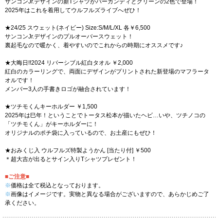
サンコンJr.デザインの新Tシャツがバーガンディとグリーンの2色で登場！
2025年はこれを着用してウルフルズライブへぜひ！
★24/25 スウェット(ネイビー) Size:S/M/L/XL 各￥6,500
サンコンJr.デザインのプルオーバースウェット！
裏起毛なので暖かく、着やすいのでこれからの時期にオススメです♪
★大晦日!!2024 リバーシブル紅白タオル ￥2,000
紅白のカラーリングで、両面にデザインがプリントされた新登場のマフラータ
オルです！
メンバー3人の手書きロゴが融合されています！
★ツチモくんキーホルダー ￥1,500
2025年は巳年！ということでトータス松本が描いたヘビ…いや、ツチノコの
「ツチモくん」がキーホルダーに！
オリジナルのポチ袋に入っているので、お土産にもぜひ！
★おみくじ入 ウルフルズ特製ようかん [当たり付] ￥500
＊超大吉が出るとサイン入りTシャツプレゼント！
■ご注意■
※
価格は全て税込となっております。
※
画像はイメージです。実物と異なる場合がございますので、あらかじめご了
承ください。