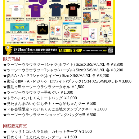
[販売商品]
★ツーツーウラウラツーTシャツ(ホワイト) Size:XS/S/M/L/XL 各￥3,800
★ツーツーウラウラツーTシャツ(パープル) Size:XS/S/M/L/XL 各￥3,200
★炎のA・A・P Tシャツ(ネイビー) Size:XS/S/M/L/XL 各￥3,200
★復活ゥ!!!A・A・P ジャケT(ホワイト/ブラック) Size:XS/S/M/L/XL 各￥3,800
★復刻ゥ!!! ツーツーウラウラツータオル ￥1,500
★ツーツーウラウラツー手ぬぐい ￥1,000
★トラベルわいもくんトートバッグ ￥2,000
★見たまんまのいかにもテキトーな飴ちゃんツー ￥500
★＜各会場限定＞わいもくんご当地スタンプアクキー ￥1,000
★ツーツーウラウラツー ショッピングバッグゥ!!! ￥500
[継続販売商品]
★「ヤッサ！コレカラ音頭」カセットテープ ￥1,500
★日めくり「ええねんカレンダー」 ￥1,500