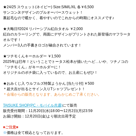
★24/25 スウェット(ネイビー) Size:S/M/L/XL 各￥6,500
サンコンJr.デザインのプルオーバースウェット！
裏起毛なので暖かく、着やすいのでこれからの時期にオススメです♪
★大晦日!!2024 リバーシブル紅白タオル ￥2,000
紅白のカラーリングで、両面にデザインがプリントされた新登場のマフラータ
オルです！
メンバー3人の手書きロゴが融合されています！
★ツチモくんキーホルダー ￥1,500
2025年は巳年！ということでトータス松本が描いたヘビ…いや、ツチノコの
「ツチモくん」がキーホルダーに！
オリジナルのポチ袋に入っているので、お土産にもぜひ！
★おみくじ入 ウルフルズ特製ようかん [当たり付] ￥500
＊超大吉が出るとサイン入りTシャツプレゼント！
＊会場からの販売となります、あらかじめご了承ください。
TAISUKE SHOP(PC・モバイル共通)
にて販売
販売受付期間：11月20日(水)18:00〜12月2日(月)23:59
お届け開始：12月20日(金)より順次出荷予定
■ご注意■
※
価格は全て税込となっております。