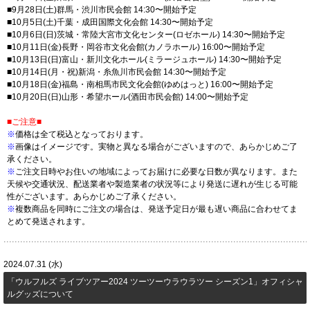
■9月28日(土)群馬・渋川市民会館 14:30〜開始予定
■10月5日(土)千葉・成田国際文化会館 14:30〜開始予定
■10月6日(日)茨城・常陸大宮市文化センター(ロゼホール) 14:30〜開始予定
■10月11日(金)長野・岡谷市文化会館(カノラホール) 16:00〜開始予定
■10月13日(日)富山・新川文化ホール(ミラージュホール) 14:30〜開始予定
■10月14日(月・祝)新潟・糸魚川市民会館 14:30〜開始予定
■10月18日(金)福島・南相馬市民文化会館(ゆめはっと) 16:00〜開始予定
■10月20日(日)山形・希望ホール(酒田市民会館) 14:00〜開始予定
■ご注意■
※
価格は全て税込となっております。
※
画像はイメージです。実物と異なる場合がございますので、あらかじめご了
承ください。
※
ご注文日時やお住いの地域によってお届けに必要な日数が異なります。また
天候や交通状況、配送業者や製造業者の状況等により発送に遅れが生じる可能
性がございます。あらかじめご了承ください。
※
複数商品を同時にご注文の場合は、発送予定日が最も遅い商品に合わせてま
とめて発送されます。
2024.07.31 (水)
​「ウルフルズ ライブツアー2024 ツーツーウラウラツー シーズン1」オフィシャ
ルグッズについて