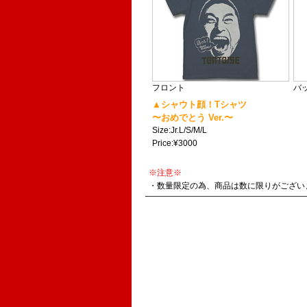
フロント
バ
▲シャウト顔！Tシャツ
〜おめでとう Ver.〜
Size:Jr.L/S/M/L
Price:¥3000
※注意※
・数量限定の為、商品は数に限りがござい