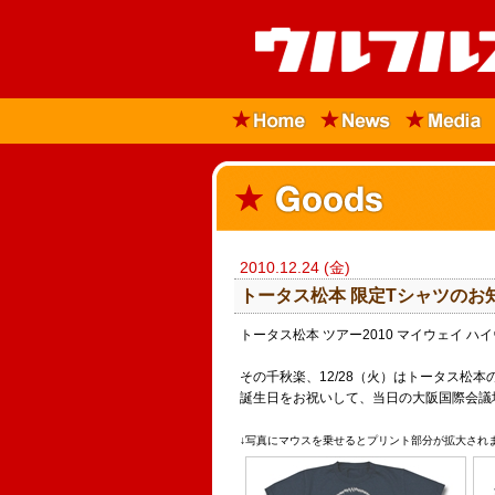
2010.12.24 (金)
トータス松本 限定Tシャツのお
トータス松本 ツアー2010 マイウェイ 
その千秋楽、12/28（火）はトータス松本
誕生日をお祝いして、当日の大阪国際会議
↓写真にマウスを乗せるとプリント部分が拡大され