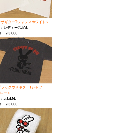
ウサギターTシャツ＜ホワイト＞
ze：レディース/M/L
ce：￥3,000
ブラックウサギターTシャツ
レー＞
：Jr.L/M/L
ce：￥3,000