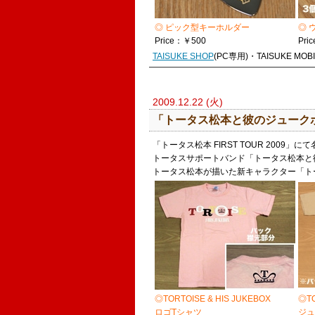
◎ ピック型キーホルダー
◎ 
Price：￥500
Pri
TAISUKE SHOP
(PC専用)・TAISUKE MO
2009.12.22 (火)
「トータス松本と彼のジュークボ
「トータス松本 FIRST TOUR 2009」
トータスサポートバンド「トータス松本と
トータス松本が描いた新キャラクター「ト
◎TORTOISE & HIS JUKEBOX
◎TO
ロゴTシャツ
ジュ