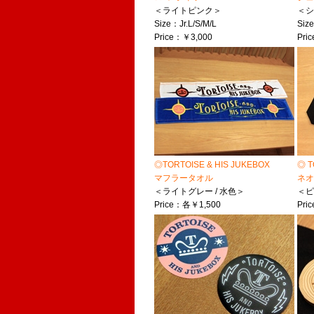
＜ライトピンク＞
＜
Size：Jr.L/S/M/L
Size
Price：￥3,000
Pri
◎TORTOISE & HIS JUKEBOX
◎ T
マフラータオル
ネオ
＜ライトグレー / 水色＞
＜ピ
Price：各￥1,500
Pri