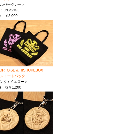
シルバーグレー＞
：Jr.L/S/M/L
ce：￥3,000
ORTOISE & HIS JUKEBOX
ントートバック
ンク / イエロー＞
ce：各￥1,200