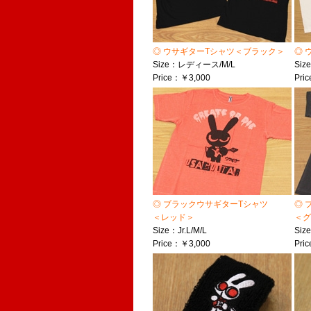
◎ ウサギターTシャツ＜ブラック＞
◎ 
Size：レディース/M/L
Si
Price：￥3,000
Pri
◎ ブラックウサギターTシャツ
◎ 
＜レッド＞
＜グ
Size：Jr.L/M/L
Size
Price：￥3,000
Pri