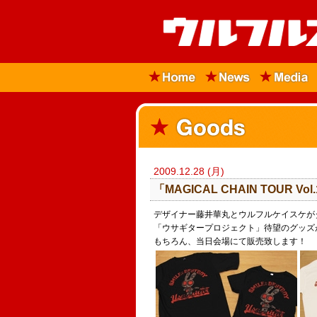
2009.12.28 (月)
「MAGICAL CHAIN TOU
デザイナー藤井華丸とウルフルケイスケが
「ウサギタープロジェクト」待望のグッズ
もちろん、当日会場にて販売致します！