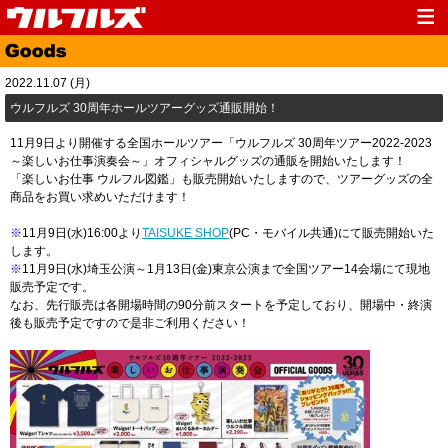
Top
News
2022.11.07 (月)
Media
Live
ウルフルズ 30周年ホールツアーグッズ通販開始！
Profile
Discography
11月9日より開催する全国ホールツアー「ウルフルズ 30周年ツアー2022-2023
～楽しいお仕事演奏会～」オフィシャルグッズの通販を開始いたします！
Fanclub
Goods
「楽しいお仕事 ウルフル図鑑」も販売開始いたしますので、ツアーグッズの全
商品をお買い求めいただけます！
Contact
Link
※
11月9日(水)16:00より
TAISUKE SHOP
(PC・モバイル共通)にて販売開始いた
します。
※
11月9日(水)埼玉公演～1月13日(金)東京公演まで全国ツアー14会場にて現地
販売予定です。
なお、先行販売は各開場時間の90分前スタートを予定しており、開場中・終演
後も販売予定ですので是非ご利用ください！