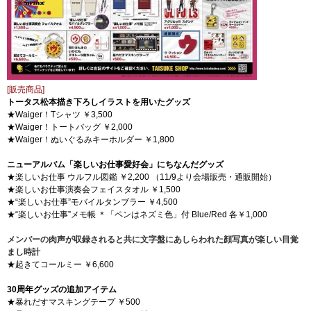
[販売商品]
トータス松本描き下ろしイラストを用いたグッズ
★Waiger！Tシャツ ￥3,500
★Waiger！トートバッグ ￥2,000
★Waiger！ぬいぐるみキーホルダー ￥1,800
ニューアルバム「楽しいお仕事愛好会」にちなんだグッズ
★楽しいお仕事 ウルフル図鑑 ￥2,200 （11/9より会場販売・通販開始）
★楽しいお仕事演奏会フェイスタオル ￥1,500
★“楽しいお仕事”モバイルタンブラー ￥4,500
★“楽しいお仕事”メモ帳 ＊「ペンはネズミ色」付 Blue/Red 各￥1,000
メンバーの肉声が収録されると共に文字盤にあしらわれた顔写真が楽しい目覚
まし時計
★起きてコールミー ￥6,600
30周年グッズの追加アイテム
★暴れだすマスキングテープ ￥500