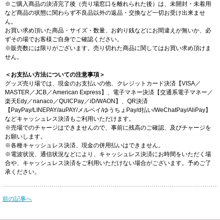
※ご購入商品の決済完了後（売り場窓口を離れられた後）は、未開封・未着用
など商品の状態に関わらず不良品以外の返品・交換など一切お受け出来ませ
ん。
お買い求め頂いた商品・サイズ・数量、お釣り銭などにお間違えが無いか、必
ずその場でお客様ご自身でご確認ください。
※販売数には限りがございます。売り切れた商品に関してはお買い求め頂けま
せん。
＜お支払い方法についての注意事項＞
グッズ売り場では、現金のお支払いの他、クレジットカード決済【VISA／
MASTER／JCB／American Express】、電子マネー決済【交通系電子マネー／
楽天Edy／nanaco／QUICPay／iD/WAON】、QR決済
【PayPay/LINEPAY/auPAY/メルペイ/ゆうちょPay/d払い/WeChatPay/AliPay】
などキャッシュレス決済もご利用いただけます。
※売場でのチャージはできませんので、事前に残高のご確認、及びチャージを
お願いします。
※各種キャッシュレス決済、現金の併用払いはできません。
※電波状況、通信状況などにより、キャッシュレス決済にお時間をいただく場
合や、キャッシュレス決済をご利用いただけない場合がございます。予めご了
承ください。
前の記事へ