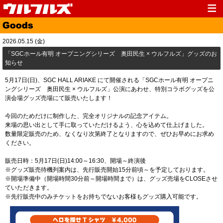
Top
News
2026.05.15 (金)
Media
Live
「SGCホール有明 オープニングシリーズ 奥田民生 × ウルフルズ」グッズのお
知らせ
Profile
Discography
5月17日(日)、SGC HALL ARIAKE にて開催される「SGCホール有明 オープニ
Fanclub
Goods
ングシリーズ 奥田民生 × ウルフルズ」公演にあわせ、特別コラボグッズを公
演会場グッズ売場にて販売いたします！
Contact
Link
今回のためだけに制作した、完全オリジナルの記念アイテム。
来場の思い出として手に取っていただけるよう、心を込めて仕上げました。
数量限定販売のため、なくなり次第終了となりますので、ぜひお早めにお求め
ください。
販売日時：5月17日(日)14:00～16:30、開場～終演後
※グッズ販売待機列案内は、先行販売開始15分前頃～を予定しております。
※開場準備中（開場時間30分前～開場時間まで）は、グッズ売場をCLOSEさせ
ていただきます。
※先行販売中のみチケットをお持ちでないお客様もグッズ購入可能です。