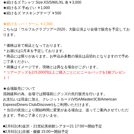
★続けるズ Tシャツ Size:XS/S/M/L/XL 各￥3,000
★続けるズ 手ぬぐい ￥1,000
★続けるズ マスキングテープ ￥500
★続けるッパ！ゲーム ￥2,000
こちらは「ウルフルクラブツアー2020」大阪公演より会場で販売を予定してお
ります。
＊価格は全て税込となっております。
＊お届けは1月末を予定しております。
＊商品には限りがあります。お申込み多数の場合は品切れとなりますので予め
ご了承ください。
＊画像はイメージです。現物とは異なる場合がございます。
＊ツアーグッズを計5,000円以上ご購入ごとにビニールバッグを1枚プレゼン
ト！
★会場販売について
混雑緩和の為、会場では開場前にグッズの先行販売を行います。
お支払いは現金に加え、クレジットカード(VISA/Master/JCB/American
Express/Diners Club/Discover)もご利用いただけます。
＊当日の状況により開始時間に変更がある場合は、追ってご案内させていただ
きます。予めご了承くださいませ。
■2月6日(木)金沢・21世紀美術館シアター21 17:00〜開始予定
■2月8日(土)京都・磔磔 15:00〜開始予定