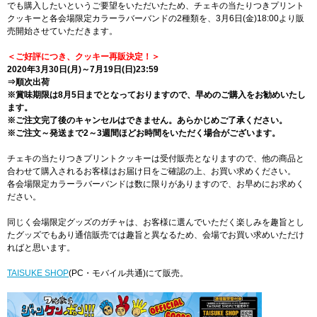
でも購入したいというご要望をいただいたため、チェキの当たりつきプリント
クッキーと各会場限定カラーラバーバンドの2種類を、3月6日(金)18:00より販
売開始させていただきます。
＜ご好評につき、クッキー再販決定！＞
2020年3月30日(月)～7月19日(日)23:59
⇒順次出荷
※賞味期限は8月5日までとなっておりますので、早めのご購入をお勧めいたし
ます。
※ご注文完了後のキャンセルはできません。あらかじめご了承ください。
※ご注文～発送まで2～3週間ほどお時間をいただく場合がございます。
チェキの当たりつきプリントクッキーは受付販売となりますので、他の商品と
合わせて購入されるお客様はお届け日をご確認の上、お買い求めください。
各会場限定カラーラバーバンドは数に限りがありますので、お早めにお求めく
ださい。
同じく会場限定グッズのガチャは、お客様に選んでいただく楽しみを趣旨とし
たグッズでもあり通信販売では趣旨と異なるため、会場でお買い求めいただけ
ればと思います。
TAISUKE SHOP
(PC・モバイル共通)にて販売。