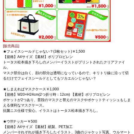
[販売商品]
★フェイスシールドじゃない？(3枚セット)￥1,500
【規格】A4サイズ 【素材】ポリプロピレン
トータス松本描き下ろしのメンバーイラストがプリントされたクリアファイ
ル。
マスク部分は白く、顔の部分は透明になっているので、キリトリ線に沿って切
るだけでフェイスシールドとしてもツカエルンじゃない？
★しまえればマスクケース￥1,000
【規格】W20×H24cm(2つ折り時：12cm) 【素材】ポリプロピレン
ポケットが2つあり、普段のマスクと替えのマスクやポケットティッシュもしま
える便利なマスクケース。
抗菌ニス仕様で安心。イラストはトータス松本描き下ろし。
★ウ!!!テッカー￥500
【規格】A4サイズ 【素材】紙製、PET加工
メンバーそれぞれが描き下ろしたイラスト、3曲のジャケット写真、ウルマート