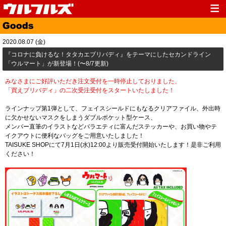
Top
News
2020.08.07 (金)
Media
Live
​『コロナに負けるな！タタカエブリバディ』をテーマにしたセカンドライン
「ウルマート」が新登場！(〜8/7更新)
Profile
Discography
みなさまにご好評いただき注文受付を一時停止しておりました、
Fanclub
Goods
「買えブリバディ」の二次受注受付をスタートいたしました！
Contact
Link
ラインナップ第1弾として、フェイスシールドにもなるクリアファイル、外出時
に欠かせないマスクをしまうダブルポケット型ケース、
メンバー直筆のイラストなどバラエティに富んだステッカーや、お買い物やテ
イクアウトに便利なバッグをご用意いたしました！
TAISUKE SHOPにて7月1日(水)12:00より販売受付開始いたします！是非ご利用
ください！