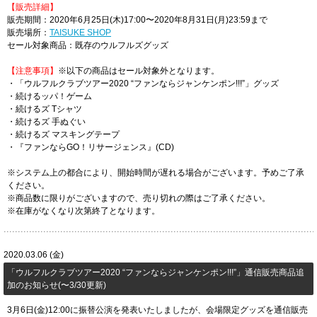
【販売詳細】
販売期間：2020年6月25日(木)17:00〜2020年8月31日(月)23:59まで
販売場所：
TAISUKE SHOP
セール対象商品：既存のウルフルズグッズ
【注意事項】
※以下の商品はセール対象外となります。
・「ウルフルクラブツアー2020 “ファンならジャンケンポン!!!”」グッズ
・続けるッパ！ゲーム
・続けるズ Tシャツ
・続けるズ 手ぬぐい
・続けるズ マスキングテープ
・『ファンならGO！リサージェンス』(CD)
※システム上の都合により、開始時間が遅れる場合がございます。予めご了承
ください。
※商品数に限りがございますので、売り切れの際はご了承ください。
※在庫がなくなり次第終了となります。
2020.03.06 (金)
「ウルフルクラブツアー2020 “ファンならジャンケンポン!!!”」通信販売商品追
加のお知らせ(〜3/30更新)
3月6日(金)12:00に振替公演を発表いたしましたが、会場限定グッズを通信販売