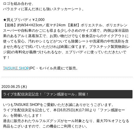
ロゴを組み合わせ、
バラエティに富んだ水にも強いステッカーシート。
★買えブリバディ￥2,000
【規格】約W34×H23cm／底マチ24cm 【素材】ポリエステル、ポリエチレン
スーパーや自転車のかごにも収まる少し小さめのサイズ感で、内側は保冷温効
果のあるアルミ蒸着加工で、お買い物だけでなく飲食店からのテイクアウトに
使っても安心。汚れやシミなどがついても除菌シートや洗濯用の中性洗剤を含
ませた布などで拭いていただければ綺麗に保てます。プラスチック製買物袋(レ
ジ袋)の有料化が義務づけられるなか、エブリバディに使っていただきたいで
す！
TAISUKE SHOP
(PC・モバイル共通)にて販売。
2020.06.25 (木)
​ライブ生配信決定記念！「ファン感謝セール」開催！
いつもTAISUKE SHOPをご愛顧いただき誠にありがとうございます。
ライブ生配信決定を記念して、本日6月25日(木)17:00より「ファン感謝セー
ル」を開催いたします！
過去に販売されたウルフルズグッズがセール対象となり、最大70％オフとなる
商品もございますので、この機会にご利用ください。