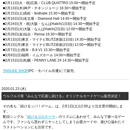
■2月11日(火・祝)広島・CLUB QUATTRO 15:00〜開始予定
■2月13日(木)神戸・チキンジョージ 16:30〜開始予定
■2月15日(土)高松・festhalle 15:30〜開始予定
■2月16日(日)名古屋・Diamond Hall 14:45〜開始予定
■2月24日(月・祝)大阪・なんばHatch(1日目) 14:30〜開始予定
■2月25日(火)大阪・なんばHatch(2日目) 12:00〜開始予定
■2月28日(金)仙台・Rensa 16:30〜開始予定
■3月1日(日)東京・マイナビBLITZ赤坂(1日目) 14:30〜開始予定
■3月2日(月)東京・マイナビBLITZ赤坂(2日目) 12:00〜開始予定
■3月7日(土)熊本・B.9 V1 15:30〜開始予定
■3月8日(日)福岡・イムズホール 14:00〜開始予定
■3月15日(日)札幌・PENNY LANE 24 14:30〜開始予定
TAISUKE SHOP
(PC・モバイル共通)にて販売。
2020.01.23 (木)
ウルフルズ発『みんなで応援し続ける』オリジナルカードゲーム販売決定！
その名も「続けるッパ！ゲーム」は、2月1日(土)12:00より注文受付開始しま
す。
配信シングル「
続けるズのテーマ
」のリズムにあわせて、みんなで遊べるゲー
ムです。ファンなら思わずニヤッとしてしまうお題カードや、遊び心溢れたイ
ラストレーションにも注目です。