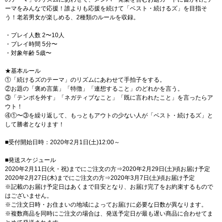
ーマをみんなで応援！誰よりも応援を続けて「ベスト・続けるズ」を目指そ
う！老若男女が楽しめる、2種類のルールを収録。
・プレイ人数 2〜10人
・プレイ時間 5分〜
・対象年齢 5歳〜
★基本ルール
①「続けるズのテーマ」のリズムにあわせて手拍子をする。
②お題の「褒め言葉」「特徴」「連想すること」のどれかを言う。
③「テンポを外す」「ネガティブなこと」「既に言われたこと」を言ったらア
ウト！
④①〜③を繰り返して、もっともアウトの少ない人が「ベスト・続けるズ」と
して勝者となります！
■受付開始日時：2020年2月1日(土)12:00～
■発送スケジュール
2020年2月11日(火・祝)までにご注文の方⇒2020年2月29日(土)頃お届け予定
2020年2月27日(木)までにご注文の方⇒2020年3月7日(土)頃お届け予定
※記載のお届け予定日はあくまで目安となり、お届け完了をお約束するもので
はございません。
※ご注文日時・お住まいの地域によってお届けに必要な日数が異なります。
※複数商品を同時にご注文の場合は、発送予定日が最も遅い商品に合わせてま