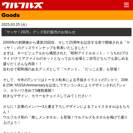
Top
News
2025.03.25 (火)
Media
Live
「ヤッサ！2025」グッズ先行販売のお知らせ
Profile
Discography
2000年の初開催から通算20回目、そして25周年を記念する形で開催される「ヤ
ッサ！」のグッズラインナップを発表いたしました！
Fanclub
Goods
まずは、キービジュアルから構想された「昭和アイドルセット」！うちわ/ブロ
マイド/クリアファイルのセットとなっており会場とご自宅どちらでも楽しめる
Contact
Link
盛りだくさんな内容！！
合わせて昭和感のあるグッズとして「ペナント」「だっこ人形」も登場！
そして、今年のTシャツはトータス松本による手描きイラストのTシャツ、20th
& 25th YASSA Anniversaryを記念してサンコンJr.によりデザインされたTシャ
ツ、カラバリ含めて5種類展開！
好きなデザイン、カラーをチョイスしてみてください！
さらに！定番のメンバー3人書き下ろしデザインによるフェイスタオルはもちろ
ん！
ウルフルズ初の「推しメンタオル」も登場！ウルフルズをタオルを掲げて盛り
上げよう！