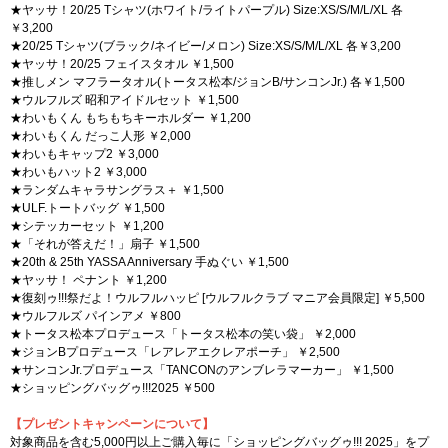
★ヤッサ！20/25 Tシャツ(ホワイト/ライトパープル) Size:XS/S/M/L/XL 各
￥3,200
★20/25 Tシャツ(ブラック/ネイビー/メロン) Size:XS/S/M/L/XL 各￥3,200
★ヤッサ！20/25 フェイスタオル ￥1,500
★推しメン マフラータオル(トータス松本/ジョンB/サンコンJr.) 各￥1,500
★ウルフルズ 昭和アイドルセット ￥1,500
★わいもくん もちもちキーホルダー ￥1,200
★わいもくん だっこ人形 ￥2,000
★わいもキャップ2 ￥3,000
★わいもハット2 ￥3,000
★ランダムキャラサングラス＋ ￥1,500
★ULF.トートバッグ ￥1,500
★シテッカーセット ￥1,200
★「それが答えだ！」扇子 ￥1,500
★20th & 25th YASSA Anniversary 手ぬぐい ￥1,500
★ヤッサ！ ペナント ￥1,200
★復刻ゥ!!!祭だよ！ウルフルハッピ [ウルフルクラブ マニア会員限定] ￥5,500
★ウルフルズ パインアメ ￥800
★トータス松本プロデュース「トータス松本の笑い袋」 ￥2,000
★ジョンBプロデュース「レアレアエクレアポーチ」 ￥2,500
★サンコンJr.プロデュース「TANCONのアンブレラマーカー」 ￥1,500
★ショッピングバッグゥ!!!2025 ￥500
【プレゼントキャンペーンについて】
対象商品を含む5,000円以上ご購入毎に「ショッピングバッグゥ!!! 2025」をプ