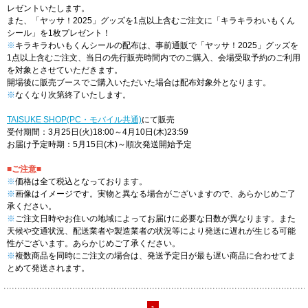
レゼントいたします。
また、「ヤッサ！2025」グッズを1点以上含むご注文に「キラキラわいもくん
シール」を1枚プレゼント！
※
キラキラわいもくんシールの配布は、事前通販で「ヤッサ！2025」グッズを
1点以上含むご注文、当日の先行販売時間内でのご購入、会場受取予約のご利用
を対象とさせていただきます。
開場後に販売ブースでご購入いただいた場合は配布対象外となります。
※
なくなり次第終了いたします。
TAISUKE SHOP(PC・モバイル共通)
にて販売
受付期間：3月25日(火)18:00～4月10日(木)23:59
お届け予定時期：5月15日(木)～順次発送開始予定
■ご注意■
※
価格は全て税込となっております。
※
画像はイメージです。実物と異なる場合がございますので、あらかじめご了
承ください。
※
ご注文日時やお住いの地域によってお届けに必要な日数が異なります。また
天候や交通状況、配送業者や製造業者の状況等により発送に遅れが生じる可能
性がございます。あらかじめご了承ください。
※
複数商品を同時にご注文の場合は、発送予定日が最も遅い商品に合わせてま
とめて発送されます。