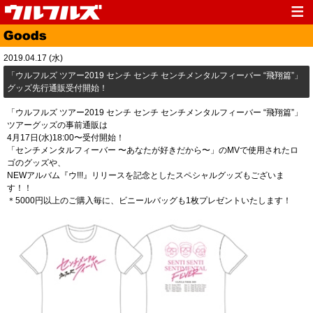
Top
News
2019.04.17 (水)
Media
Live
「ウルフルズ ツアー2019 センチ センチ センチメンタルフィーバー “飛翔篇”」
グッズ先行通販受付開始！
Profile
Discography
「ウルフルズ ツアー2019 センチ センチ センチメンタルフィーバー “飛翔篇”」
Fanclub
Goods
ツアーグッズの事前通販は
4月17日(水)18:00〜受付開始！
Contact
Link
「センチメンタルフィーバー 〜あなたが好きだから〜」のMVで使用されたロ
ゴのグッズや、
NEWアルバム『ウ!!!』リリースを記念としたスペシャルグッズもございま
す！！
＊5000円以上のご購入毎に、ビニールバッグも1枚プレゼントいたします！