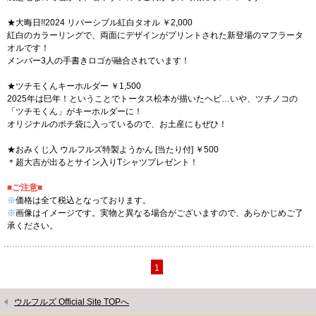
★大晦日!!2024 リバーシブル紅白タオル ￥2,000
紅白のカラーリングで、両面にデザインがプリントされた新登場のマフラータ
オルです！
メンバー3人の手書きロゴが融合されています！
★ツチモくんキーホルダー ￥1,500
2025年は巳年！ということでトータス松本が描いたヘビ…いや、ツチノコの
「ツチモくん」がキーホルダーに！
オリジナルのポチ袋に入っているので、お土産にもぜひ！
★おみくじ入 ウルフルズ特製ようかん [当たり付] ￥500
＊超大吉が出るとサイン入りTシャツプレゼント！
■ご注意■
※
価格は全て税込となっております。
※
画像はイメージです。実物と異なる場合がございますので、あらかじめご了
承ください。
1
ウルフルズ Official Site TOPへ