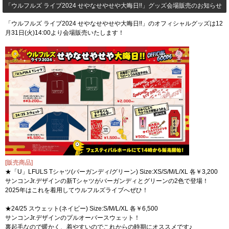
「ウルフルズ ライブ2024 せやなせやせや大晦日!!」グッズ会場販売のお知らせ
「ウルフルズ ライブ2024 せやなせやせや大晦日!!」のオフィシャルグッズは12
月31日(火)14:00より会場販売いたします！
[販売商品]
★「U」LFULS Tシャツ(バーガンディ/グリーン) Size:XS/S/M/L/XL 各￥3,200
サンコンJr.デザインの新Tシャツがバーガンディとグリーンの2色で登場！
2025年はこれを着用してウルフルズライブへぜひ！
★24/25 スウェット(ネイビー) Size:S/M/L/XL 各￥6,500
サンコンJr.デザインのプルオーバースウェット！
裏起毛なので暖かく、着やすいのでこれからの時期にオススメです♪