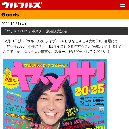
Top
News
2024.12.24 (火)
Media
Live
「ヤッサ！2025」ポスター 急遽販売決定！
Profile
Discography
12月31日(火)「ウルフルズ ライブ2024 せやなせやせや大晦日!!」会場にて、
「ヤッサ2025」のポスター（B2サイズ）を販売することが決定いたしました！
Fanclub
Goods
ここでしか手に入らない貴重なポスター、ぜひゲットしてください！
Contact
Link