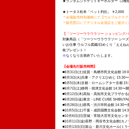
★ランダムジャケットキーホルダー（2種類追
★トータス松本「ペット列伝」 ￥2,000
＊会場販売特別価格にて【ウルフルクラブ
＊販売窓口にてデジタル会員証をご提示く
【「ツーツーウラウラツー ショッピングバ
対象商品（「ツーツーウラウラツー シーズ
いお仕事 ウルフル図鑑/日めくり「ええねん
枚プレゼント！
※
なくなり次第終了いたします。
【会場先行販売時間】
■8月31日(土)佐賀・鳥栖市民文化会館 16:
■9月3日(火)兵庫・アクリエひめじ 15:30
■9月5日(木)京都・ロームシアター京都 15
■9月7日(土)静岡・焼津文化会館 14:30〜
■9月12日(木)高知・高知市文化プラザかるぽ
■9月20日(金)東京・LINE CUBE SHIBU
■9月28日(土)群馬・渋川市民会館 14:30
■10月5日(土)千葉・成田国際文化会館 14:
■10月6日(日)茨城・常陸大宮市文化センター
■10月11日(金)長野・岡谷市文化会館(カノラ
■10月13日(日)富山・新川文化ホール(ミラ