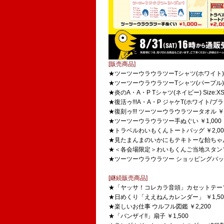
[販売商品]
★ツーツーウラウラツーTシャツ(ホワイト) Size:
★ツーツーウラウラツーTシャツ(パープル) Size:
★炎のA・A・P Tシャツ(ネイビー) Size:XS/S
★復活ゥ!!!A・A・P ジャケT(ホワイト/ブラック) 
★復刻ゥ!!! ツーツーウラウラツータオル ￥1
★ツーツーウラウラツー手ぬぐい ￥1,000
★トラベルわいもくんトートバッグ ￥2,00
★見たまんまのいかにもテキトーな飴ちゃん
★＜各会場限定＞わいもくんご当地スタンプア
★ツーツーウラウラツー ショッピングバッグゥ!
[継続販売商品]
★「ヤッサ！コレカラ音頭」カセットテープ 
★日めくり「ええねんカレンダー」 ￥1,50
★楽しいお仕事 ウルフル図鑑 ￥2,200
★「バンザイ!!」扇子 ￥1,500