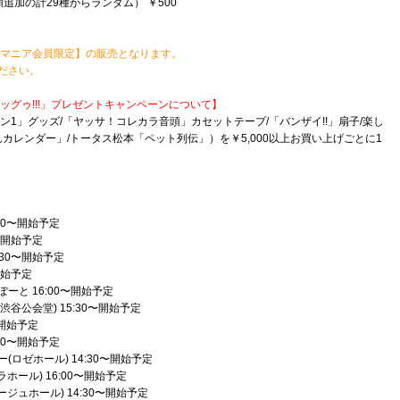
加の計29種からランダム） ￥500
 マニア会員限定】の販売となります。
ださい。
ッグゥ!!!」プレゼントキャンペーンについて】
ン1」グッズ/「ヤッサ！コレカラ音頭」カセットテープ/「バンザイ!!」扇子/楽し
カレンダー」/トータス松本「ペット列伝」）を￥5,000以上お買い上げごとに1
00〜開始予定
〜開始予定
:30〜開始予定
開始予定
ーと 16:00〜開始予定
YA(渋谷公会堂) 15:30〜開始予定
〜開始予定
30〜開始予定
(ロゼホール) 14:30〜開始予定
ホール) 16:00〜開始予定
ージュホール) 14:30〜開始予定