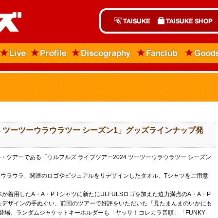
024 ツーツーウラウラツー シーズン1」グッズラインナップ発
・ツアーである「ウルフルズ ライブツアー2024 ツーツーウラウラツー シーズン
ツーウラウラ」関連のロゴやビジュアルをリデザインしたタオル、Tシャツをご用意
着用したA・A・P Tシャツに新たにULFULSロゴを加えた迫力満点のA・A・P
たデザインの手ぬぐい、前回のツアーで好評をいただいた「見たまんまのいかにも
登場、ランダムジャケットキーホルダーも「ヤッサ！コレカラ音頭」「FUNKY