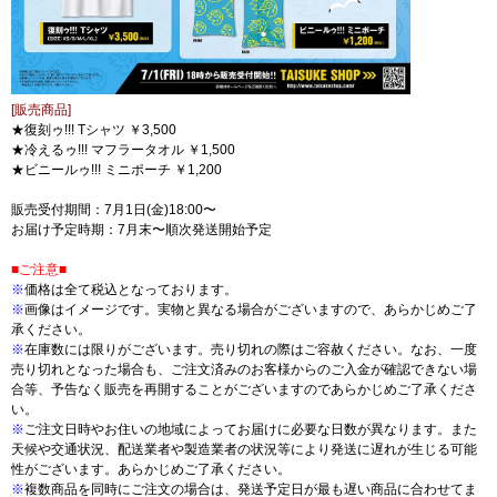
[販売商品]
★復刻ゥ!!! Tシャツ ￥3,500
★冷えるゥ!!! マフラータオル ￥1,500
★ビニールゥ!!! ミニポーチ ￥1,200
販売受付期間：7月1日(金)18:00〜
お届け予定時期：7月末〜順次発送開始予定
■ご注意■
※
価格は全て税込となっております。
※
画像はイメージです。実物と異なる場合がございますので、あらかじめご了
承ください。
※
在庫数には限りがございます。売り切れの際はご容赦ください。なお、一度
売り切れとなった場合も、ご注文済みのお客様からのご入金が確認できない場
合等、予告なく販売を再開することがございますのであらかじめご了承くださ
い。
※
ご注文日時やお住いの地域によってお届けに必要な日数が異なります。また
天候や交通状況、配送業者や製造業者の状況等により発送に遅れが生じる可能
性がございます。あらかじめご了承ください。
※
複数商品を同時にご注文の場合は、発送予定日が最も遅い商品に合わせてま