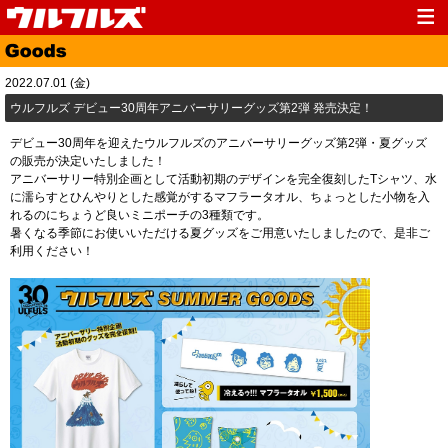
Top
News
2022.07.01 (金)
Media
Live
​ウルフルズ デビュー30周年アニバーサリーグッズ第2弾 発売決定！
Profile
Discography
デビュー30周年を迎えたウルフルズのアニバーサリーグッズ第2弾・夏グッズ
の販売が決定いたしました！
Fanclub
Goods
アニバーサリー特別企画として活動初期のデザインを完全復刻したTシャツ、水
に濡らすとひんやりとした感覚がするマフラータオル、ちょっとした小物を入
Contact
Link
れるのにちょうど良いミニポーチの3種類です。
暑くなる季節にお使いいただける夏グッズをご用意いたしましたので、是非ご
利用ください！