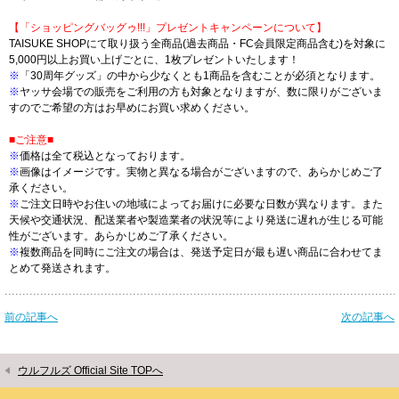
【「ショッピングバッグゥ!!!」プレゼントキャンペーンについて】
TAISUKE SHOPにて取り扱う全商品(過去商品・FC会員限定商品含む)を対象に
5,000円以上お買い上げごとに、1枚プレゼントいたします！
※
「30周年グッズ」の中から少なくとも1商品を含むことが必須となります。
※
ヤッサ会場での販売をご利用の方も対象となりますが、数に限りがございま
すのでご希望の方はお早めにお買い求めください。
■ご注意■
※
価格は全て税込となっております。
※
画像はイメージです。実物と異なる場合がございますので、あらかじめご了
承ください。
※
ご注文日時やお住いの地域によってお届けに必要な日数が異なります。また
天候や交通状況、配送業者や製造業者の状況等により発送に遅れが生じる可能
性がございます。あらかじめご了承ください。
※
複数商品を同時にご注文の場合は、発送予定日が最も遅い商品に合わせてま
とめて発送されます。
前の記事へ
次の記事へ
ウルフルズ Official Site TOPへ