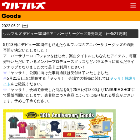
Top
News
2022.05.21 (土)
Media
Live
​ウルフルズ デビュー30周年アニバーサリーグッズ発売決定！(〜5/21更新)
Profile
Discography
5月13日にデビュー30周年を迎えたウルフルズのアニバーサリーグッズの通販
再開が決定いたしました！
Fanclub
Goods
アニバーサリーロゴTシャツをはじめ、楽曲タイトルにちなんだアイテム、毎度
好評いただいているメンバープロデュースグッズなどバラエティに富んだライ
Contact
Link
ンナップとなりましたので是非ご利用ください！
※
「ヤッサ！」公演に向けた事前通販は受付終了いたしました。
※
5月21日(土)に開催する「ヤッサ！」会場での販売に関しては
ヤッサ！特設サ
イト
をご確認ください。
※
「ヤッサ！」会場で販売した商品を5月25日(水)18:00よりTAISUKE SHOPに
て通販再開いたします。先着順につき商品によっては売り切れる場合がござい
ます。予めご了承ください。