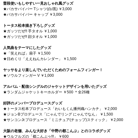
普段使いもしやすい一見おしゃれ風グッズ
★バカサバイバー Tシャツ(白/黒) ￥3,000
★バカサバイバー キャップ ￥3,000
トータス松本描き下ろしグッズ
★ガッツだぜ!! 手タオル ￥1,000
★ガッツだぜ!! 顔タオル ￥1,000
人気曲をテーマにしたグッズ
★「笑えれば」扇子 ￥1,500
★日めくり「ええねんカレンダー」 ￥1,500
ヤッサをより楽しんでいただくためのフォームフィンガー！
★ソウルフィンガー V ￥1,000
アルバム・配信シングルのジャケットデザインを用いたグッズ
★ランダムジャケットキーホルダー ￥500 ＊全26種
好評のメンバープロデュースグッズ
★トータス松本プロデュース「わいもくん播州織ハンカチ」 ￥2,000
★ジョンBプロデュース「にゃんでリング にゃんでなん」 ￥1,500
★サンコンJr.プロデュース「ミニチュア(チョップ)スティック」 ￥2,000
大阪の老舗、みんな大好き「中野の都こんぶ」とのコラボグッズ
★ウルフルズの「都こんぶゥ!!!」 ￥600