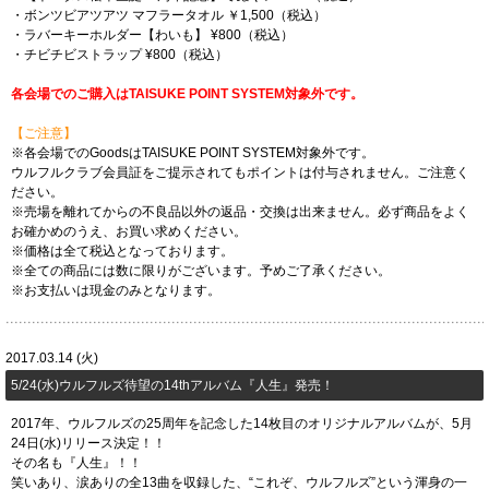
・ボンツビアツアツ マフラータオル ￥1,500（税込）
・ラバーキーホルダー【わいも】 ¥800（税込）
・チビチビストラップ ¥800（税込）
各会場でのご購入はTAISUKE POINT SYSTEM対象外です。
【ご注意】
※各会場でのGoodsはTAISUKE POINT SYSTEM対象外です。
ウルフルクラブ会員証をご提示されてもポイントは付与されません。ご注意く
ださい。
※売場を離れてからの不良品以外の返品・交換は出来ません。必ず商品をよく
お確かめのうえ、お買い求めください。
※価格は全て税込となっております。
※全ての商品には数に限りがございます。予めご了承ください。
※お支払いは現金のみとなります。
2017.03.14 (火)
5/24(水)ウルフルズ待望の14thアルバム『人生』発売！
2017年、ウルフルズの25周年を記念した14枚目のオリジナルアルバムが、5月
24日(水)リリース決定！！
その名も『人生』！！
笑いあり、涙ありの全13曲を収録した、“これぞ、ウルフルズ”という渾身の一