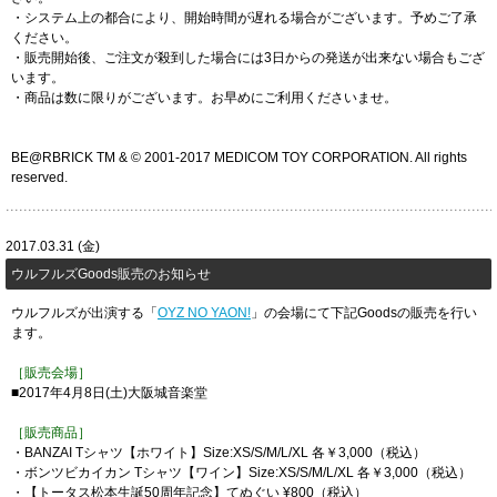
・システム上の都合により、開始時間が遅れる場合がございます。予めご了承
ください。
・販売開始後、ご注文が殺到した場合には3日からの発送が出来ない場合もござ
います。
・商品は数に限りがございます。お早めにご利用くださいませ。
BE@RBRICK TM & © 2001-2017 MEDICOM TOY CORPORATION. All rights
reserved.
2017.03.31 (金)
ウルフルズGoods販売のお知らせ
ウルフルズが出演する「
OYZ NO YAON!
」の会場にて下記Goodsの販売を行い
ます。
［販売会場］
■2017年4月8日(土)大阪城音楽堂
［販売商品］
・BANZAI Tシャツ【ホワイト】Size:XS/S/M/L/XL 各￥3,000（税込）
・ボンツビカイカン Tシャツ【ワイン】Size:XS/S/M/L/XL 各￥3,000（税込）
・【トータス松本生誕50周年記念】てぬぐい ¥800（税込）