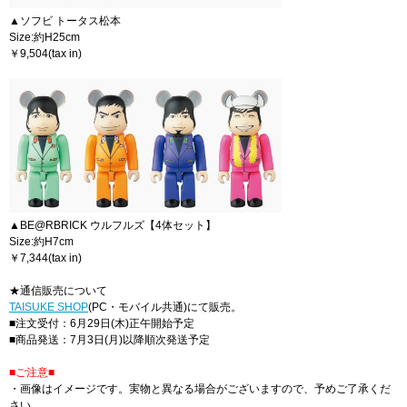
▲ソフビ トータス松本
Size:約H25cm
￥9,504(tax in)
▲BE@RBRICK ウルフルズ【4体セット】
Size:約H7cm
￥7,344(tax in)
★通信販売について
TAISUKE SHOP
(PC・モバイル共通)にて販売。
■注文受付：6月29日(木)正午開始予定
■商品発送：7月3日(月)以降順次発送予定
■ご注意■
・画像はイメージです。実物と異なる場合がございますので、予めご了承くだ
さい。