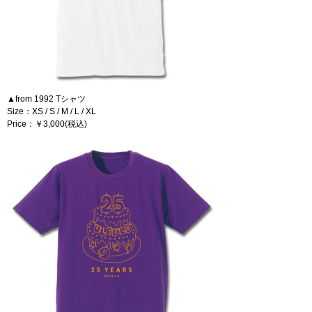
▲from 1992 Tシャツ
Size：XS / S / M / L / XL
Price：￥3,000(税込)