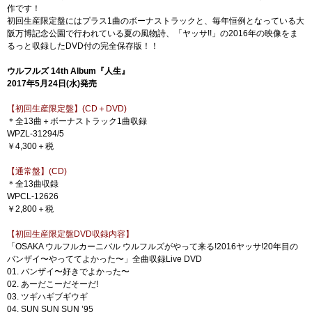
作です！
初回生産限定盤にはプラス1曲のボーナストラックと、毎年恒例となっている大
阪万博記念公園で行われている夏の風物詩、「ヤッサ!!」の2016年の映像をま
るっと収録したDVD付の完全保存版！！
ウルフルズ 14th Album『人生』
2017年5月24日(水)発売
【初回生産限定盤】(CD＋DVD)
＊全13曲＋ボーナストラック1曲収録
WPZL-31294/5
￥4,300＋税
【通常盤】(CD)
＊全13曲収録
WPCL-12626
￥2,800＋税
【初回生産限定盤DVD収録内容】
「OSAKA ウルフルカーニバル ウルフルズがやって来る!2016ヤッサ!20年目の
バンザイ〜やっててよかった〜」全曲収録Live DVD
01. バンザイ〜好きでよかった〜
02. あーだこーだそーだ!
03. ツギハギブギウギ
04. SUN SUN SUN ’95