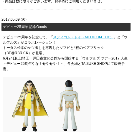
・商品は数に限りがございます。お早めにご利用くださいませ。
2017.05.09 (火)
デビュー25周年 記念Goods
デビュー25周年を記念して、「
メディコム・トイ（MEDICOM TOY）
」と「ウ
ルフルズ」がコラボレーション！
トータス松本のケツ出しを再現したソフビと4種のベアブリック
（BE@RBRICK）が登場。
6月24日(土)埼玉・戸田市文化会館から開始する「ウルフルズ ツアー2017 人生
～デビュー25周年やな！せやせや！～」各会場とTAISUKE SHOPにて販売予
定。