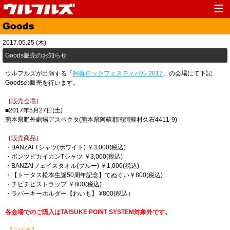
Top
News
2017.05.25 (木)
Media
Live
Goods販売のお知らせ
Profile
Discography
ウルフルズが出演する「
阿蘇ロックフェスティバル 2017
」の会場にて下記
Goodsの販売を行います。
Fanclub
Goods
［販売会場］
Contact
Link
■2017年5月27日(土)
熊本県野外劇場アスペクタ(熊本県阿蘇郡南阿蘇村久石4411-9)
［販売商品］
・BANZAI Tシャツ(ホワイト) ￥3,000(税込)
・ボンツビカイカンTシャツ ￥3,000(税込)
・BANZAIフェイスタオル(ブルー) ￥1,000(税込)
・【トータス松本生誕50周年記念】てぬぐい￥800(税込)
・チビチビストラップ ￥800(税込)
・ラバーキーホルダー【わいも】 ¥800(税込）
各会場でのご購入はTAISUKE POINT SYSTEM対象外です。