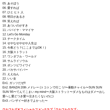
05. あそぼう
06. 愛すれば
07. ひと ヒト 人
08. 明日があるさ
09. 笑えれば
10. あついのがすき
11. パパイヤ・ママイヤ
12. Let’s Go Monday
13. チークタイム
14. せやなせやせや人生は
15. 今夜どう？(ここまではOK！)
16. 大阪ストラット
17. ワンダフル・ワールド
18. サムライソウル
19. ボンツビワイワイ
20. バカサバイバー
21. ええねん
22. いい女
En1. ガッツだぜ!!
En2. BANZAI 20th メドレー (トコトンで行こう!〜暴動チャイル〜SUN SUN
SUN '95〜てんてこまい my mind〜大阪ストラット〜ダメなものはダメ〜おし
愛へし愛どつき愛〜泣きたくないのに)
En3. バンザイ〜好きでよかった〜
ウルフルズオフィシャルファンクラブ「ウルフルクラブ」