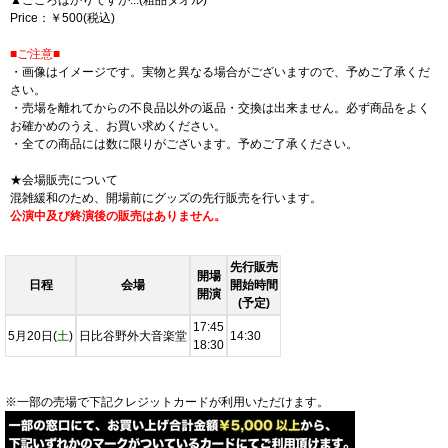
▲こころばかりですが...(粗品タオル)
Price：￥500(税込)
■ご注意■
・画像はイメージです。実物と異なる場合がございますので、予めご了承くだ
さい。
・売場を離れてからの不良品以外の返品・交換は出来ません。必ず商品をよく
お確かめのうえ、お買い求めください。
・全ての商品には数に限りがございます。予めご了承ください。
★会場販売について
混雑緩和のため、開場前にグッズの先行販売を行います。
公演中及び終演後の販売はありません。
先行販売
開場
日程
会場
開始時間
開演
(予定)
17:45
5月20日(
土
)
日比谷野外大音楽堂
14:30
18:30
※一部の売場で下記クレジットカードが利用いただけます。