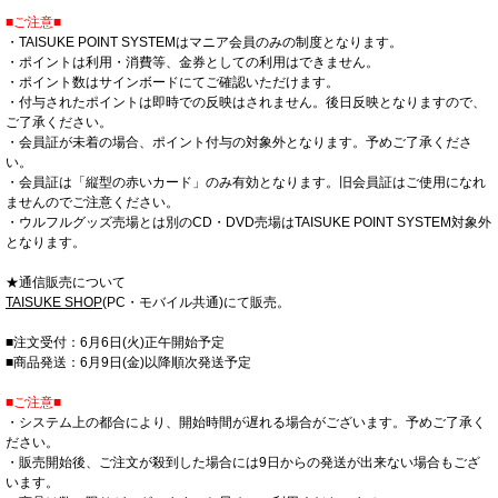
■ご注意■
・TAISUKE POINT SYSTEMはマニア会員のみの制度となります。
・ポイントは利用・消費等、金券としての利用はできません。
・ポイント数はサインボードにてご確認いただけます。
・付与されたポイントは即時での反映はされません。後日反映となりますので、
ご了承ください。
・会員証が未着の場合、ポイント付与の対象外となります。予めご了承くださ
い。
・会員証は「縦型の赤いカード」のみ有効となります。旧会員証はご使用になれ
ませんのでご注意ください。
・ウルフルグッズ売場とは別のCD・DVD売場はTAISUKE POINT SYSTEM対象外
となります。
★通信販売について
TAISUKE SHOP
(PC・モバイル共通)にて販売。
■注文受付：6月6日(火)正午開始予定
■商品発送：6月9日(金)以降順次発送予定
■ご注意■
・システム上の都合により、開始時間が遅れる場合がございます。予めご了承く
ださい。
・販売開始後、ご注文が殺到した場合には9日からの発送が出来ない場合もござ
います。