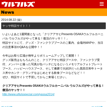
Top
News
2014.08.22 (金)
Media
Live
ヤッサ特設サイト！！
Profile
Discography
いよいよあと1週間後となった「クリアアサヒPresents OSAKAウルフルカーニ
バル ウルフルズがやって来る！復活のヤッサ！！」
Fanclub
Goods
特設サイトにて、グッズ・ファンクラブブースのご案内、会場内MAPや、当日
の注意事項やQ&Aを公開中！！
Contact
Link
今年はお祭り広場が例年よりボリュームアップして展開！！
グッズ販売はもちろんのこと、クリアアサヒ特設ブースや、ファンクラブ受
付、メンバーと撮った写真が缶バッチになるというメモリアルフォトプレート
ブース、ハッピーハウスブース、そして播磨で大好評だった黒田庄和牛トータ
ス丼やカンテ・グランデをはじめとする飲食ブースなどなど！！
ぜひ、特設サイトで予習してからご来場ください。
クリアアサヒPresents OSAKAウルフルカーニバル ウルフルズがやって来る！
復活のヤッサ！！
http://www.ulfulsspecial.com/yassa2014/