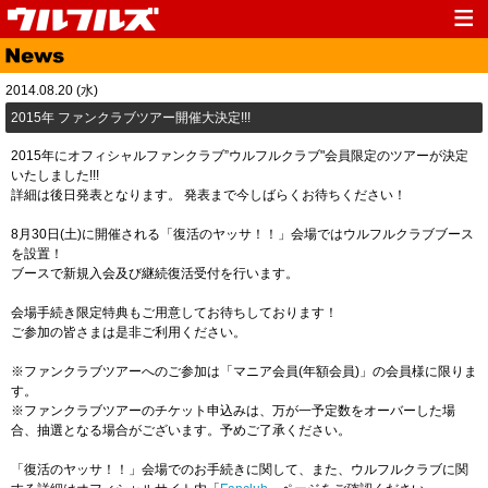
Top
News
2014.08.20 (水)
Media
Live
2015年 ファンクラブツアー開催大決定!!!
Profile
Discography
2015年にオフィシャルファンクラブ”ウルフルクラブ"会員限定のツアーが決定
いたしました!!!
Fanclub
Goods
詳細は後日発表となります。 発表まで今しばらくお待ちください！
Contact
Link
8月30日(土)に開催される「復活のヤッサ！！」会場ではウルフルクラブブース
を設置！
ブースで新規入会及び継続復活受付を行います。
会場手続き限定特典もご用意してお待ちしております！
ご参加の皆さまは是非ご利用ください。
※ファンクラブツアーへのご参加は「マニア会員(年額会員)」の会員様に限りま
す。
※ファンクラブツアーのチケット申込みは、万が一予定数をオーバーした場
合、抽選となる場合がございます。予めご了承ください。
「復活のヤッサ！！」会場でのお手続きに関して、また、ウルフルクラブに関