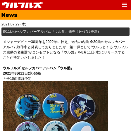
Top
News
2021.07.29 (木)
Media
Live
8/11(水)セルフカバーアルバム『ウル盤』発売！(〜7/29更新)
Profile
Discography
メジャーデビュー30周年を2022年に控え、過去の名曲 全30曲のセルフカバー
アルバム制作中と発表しておりましたが、第一弾として“ウルっとくる ウルフル
Fanclub
Goods
ズ感動の名曲選”がコンセプトとなる『ウル盤』を8月11日(水)にリリースする
ことが決定いたしました！
Contact
Link
ウルフルズ セルフカバーアルバム『ウル盤』
2021年8月11日(水)発売
＊全10曲収録予定