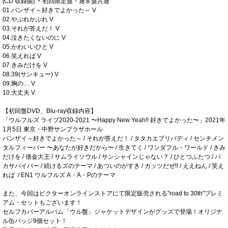
[CD 収録曲] ＊初回限定盤・通常盤共通
01.バンザイ～好きでよかった～ V
02.やぶれかぶれ V
03.それが答えだ！ V
04.泣きたくないのに V
05.かわいいひと V
06.笑えれば V
07.きみだけを V
08.39(サンキュー) V
09.胸の… V
10.大丈夫 V
【初回盤DVD、Blu-ray収録内容】
「ウルフルズ ライブ2020-2021 〜Happy New Yeah!! 好きでよかった〜」2021年
1月5日 東京・中野サンプラザホール
バンザイ～好きでよかった～ / それが答えだ！ / タタカエブリバディ / センチメン
タルフィーバー 〜あなたが好きだから〜 / 生きてく / ワンダフル・ワールド / きみ
だけを / 借金大王 / サムライソウル / サンシャインじゃない？ / ひとつふたつ / バ
カサバイバー / 続けるズのテーマ / あついのがすき / ガッツだぜ!! / ええねん / 笑え
れば / EN1 ウルフルズ A・A・Pのテーマ
また、今回はビクターオンラインストアにて限定販売される"road to 30th"プレミ
アム・セットもございます！
セルフカバーアルバム「ウル盤」ジャケットデザインがグッズで登場！オリジナ
ル缶バッジ9個セット！