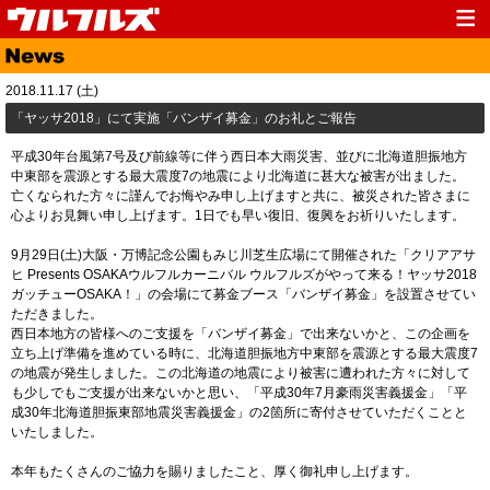
Top
News
2018.11.17 (土)
Media
Live
​「ヤッサ2018」にて実施「バンザイ募金」のお礼とご報告
Profile
Discography
平成30年台風第7号及び前線等に伴う西日本大雨災害、並びに北海道胆振地方
中東部を震源とする最大震度7の地震により北海道に甚大な被害が出ました。
Fanclub
Goods
亡くなられた方々に謹んでお悔やみ申し上げますと共に、被災された皆さまに
心よりお見舞い申し上げます。1日でも早い復旧、復興をお祈りいたします。
Contact
Link
9月29日(土)大阪・万博記念公園もみじ川芝生広場にて開催された「クリアアサ
ヒ Presents OSAKAウルフルカーニバル ウルフルズがやって来る！ヤッサ2018
ガッチューOSAKA！」の会場にて募金ブース「バンザイ募金」を設置させてい
ただきました。
西日本地方の皆様へのご支援を「バンザイ募金」で出来ないかと、この企画を
立ち上げ準備を進めている時に、北海道胆振地方中東部を震源とする最大震度7
の地震が発生しました。この北海道の地震により被害に遭われた方々に対して
も少しでもご支援が出来ないかと思い、「平成30年7月豪雨災害義援金」「平
成30年北海道胆振東部地震災害義援金」の2箇所に寄付させていただくことと
いたしました。
本年もたくさんのご協力を賜りましたこと、厚く御礼申し上げます。