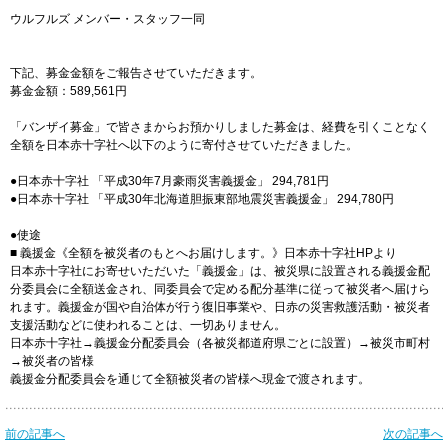
ウルフルズ メンバー・スタッフ一同
下記、募金金額をご報告させていただきます。
募金金額：589,561円
「バンザイ募金」で皆さまからお預かりしました募金は、経費を引くことなく
全額を日本赤十字社へ以下のように寄付させていただきました。
●日本赤十字社 「平成30年7月豪雨災害義援金」 294,781円
●日本赤十字社 「平成30年北海道胆振東部地震災害義援金」 294,780円
●使途
■ 義援金《全額を被災者のもとへお届けします。》日本赤十字社HPより
日本赤十字社にお寄せいただいた「義援金」は、被災県に設置される義援金配
分委員会に全額送金され、同委員会で定める配分基準に従って被災者へ届けら
れます。義援金が国や自治体が行う復旧事業や、日赤の災害救護活動・被災者
支援活動などに使われることは、一切ありません。
日本赤十字社→義援金分配委員会（各被災都道府県ごとに設置）→被災市町村
→被災者の皆様
義援金分配委員会を通じて全額被災者の皆様へ現金で渡されます。
前の記事へ
次の記事へ