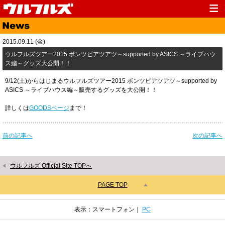
Top
News
2015.09.11 (金)
Media
Live
ウルフルズツアー2015 ボンツビアツアツ～supported by ASICS ～ライブハウ
ス編～グッズ大公開！！
Profile
Discography
9/12(土)からはじまるウルフルズツアー2015 ボンツビアツアツ～supported by
Fanclub
Goods
ASICS ～ライブハウス編～販売するグッズを大公開！！
Contact
Link
詳しくは
GOODSページ
まで！
前の記事へ
次の記事へ
ウルフルズ Official Site TOPへ
PAGE TOP
表示：スマートフォン｜
PC