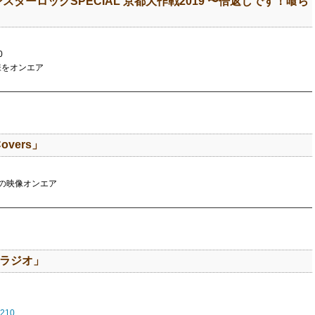
「モンスターロックSPECIAL 京都大作戦2019 〜倍返しです！喰ら
0
模様をオンエア
overs」
の映像オンエア
いラジオ」
2210