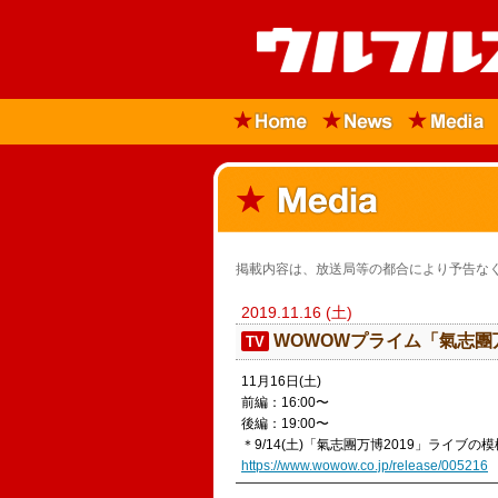
掲載内容は、放送局等の都合により予告なく
2019.11.16 (土)
​WOWOWプライム「氣志
TV
11月16日(土)
前編：16:00〜
後編：19:00〜
＊9/14(土)「氣志團万博2019」ライブの
https://www.wowow.co.jp/release/005216