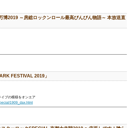
万博2019 ～房総ロックンロール最高びんびん物語～ 本放送直
ARK FESTIVAL 2019」
019」ライブの模様をオンエア
pecial/1909_dax.html