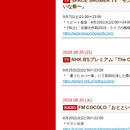
​SPACE SHOWER TV
TV
いな祭〜」
9月7日(土)21:00〜23:00
＊リピート放送：9月10日(火)22:00〜24:0
＊7/6(土)「京都大作戦2019」ライブの
https://www.spaceshowertv.com/
2019.08.25 (日)
NHK BSプレミアム「The C
TV
8月25日(日)22:50〜23:50
＊「夏うたカバー集」にて前回出演した際
https://www4.nhk.or.jp/thecovers/
2019.08.20 (火)
​FM COCOLO「おとと
RADIO
8月20日(火)21:00〜22:00
＊ゲスト出演
https://cocolo.jp/service/homepage/index/