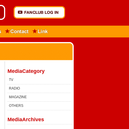
MediaCategory
TV
RADIO
MAGAZINE
OTHERS
MediaArchives